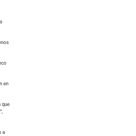
as
menos
nco
an en
a que
",
s a