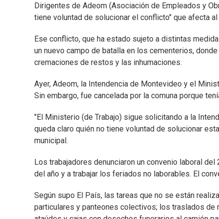
Dirigentes de Adeom (Asociación de Empleados y Obr
tiene voluntad de solucionar el conflicto" que afecta
Ese conflicto, que ha estado sujeto a distintas medida
un nuevo campo de batalla en los cementerios, donde l
cremaciones de restos y las inhumaciones.
Ayer, Adeom, la Intendencia de Montevideo y el Minist
Sin embargo, fue cancelada por la comuna porque tení
"El Ministerio (de Trabajo) sigue solicitando a la Inte
queda claro quién no tiene voluntad de solucionar esta 
municipal.
Los trabajadores denunciaron un convenio laboral del 
del año y a trabajar los feriados no laborables. El con
Según supo El País, las tareas que no se están reali
particulares y panteones colectivos; los traslados de 
ataúdes y cajas con desechos funerarios al camión par