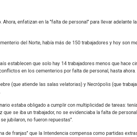
hora, enfatizan en la "falta de personal" para llevar adelante l
Cementerio del Norte, había más de 150 trabajadores y hoy son 
 País establecen que solo hay 14 trabajadores menos que hace ci
onflictos en los cementerios por falta de personal, hasta ahora.
nebre (que atiende las salas velatorias) y Necrópolis (que trabaj
.
onario estaba obligado a cumplir con multiplicidad de tareas: tení
 que se iba un trabajador, no se evidenciaba la falta de personal
e jubilaron, no fueron repuestas".
ma de franjas" que la Intendencia compensa como partidas extra