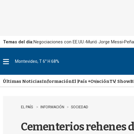
Temas del día:
Negociaciones con EE.UU.
Murió Jorge Messi
Peña
Montevideo, T 6° H 68%
M
e
n
u
Últimas Noticias
Información
El País +
Ovación
TV Show
B
EL PAÍS
INFORMACIÓN
SOCIEDAD
Cementerios rehenes de