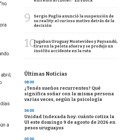
enfrentó al chofer: "En shock"
"no
9
Sergio Puglia anunció la suspensión de
su reality: el curioso motivo detrás de la
ora
decisión
10
Jugaban Uruguay Montevideo y Paysandú,
tiraron la pelota afuera y se produjo un
insólito accidente en la ruta
ando.
Últimas Noticias
abril;
o
08:00
¿Tenés sueños recurrentes? Qué
significa soñar con la misma persona
varias veces, según la psicología
 días
06:00
Unidad Indexada hoy: cuánto cotiza la
UI este domingo 9 de agosto de 2026 en
mún a
pesos uruguayos
05:00
s