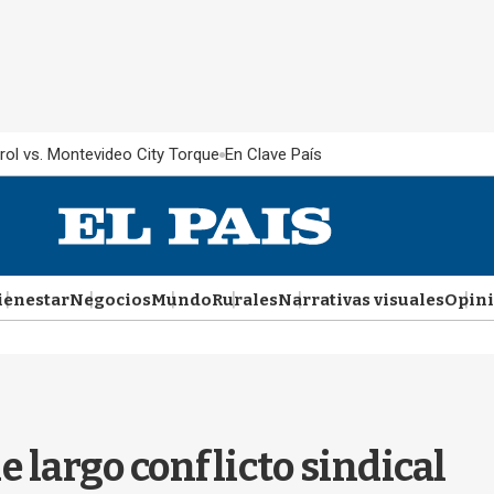
rol vs. Montevideo City Torque
En Clave País
ienestar
Negocios
Mundo
Rurales
Narrativas visuales
Opin
 largo conflicto sindical