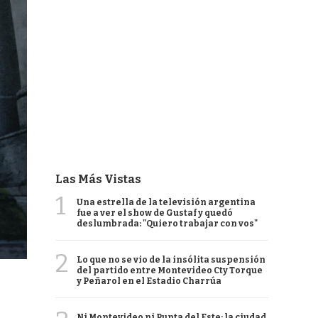
Las Más Vistas
1
Una estrella de la televisión argentina
fue a ver el show de Gustaf y quedó
deslumbrada: "Quiero trabajar con vos"
2
Lo que no se vio de la insólita suspensión
del partido entre Montevideo Cty Torque
y Peñarol en el Estadio Charrúa
Ni Montevideo ni Punta del Este: la ciudad