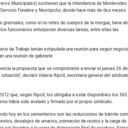
eros Municipales) sostienen que la Intendencia de Montevideo 
 al Servicio Fúnebre y Necrópolis, desde hace más de dos meses.
s gremiales, como el no retiro de cuerpos de la morgue, tiene ah
os funcionarios entorpecen diversas tareas, entre ellas las
erio de Trabajo tenían estipulada una reunión para seguir negoci
an una reunión de gabinete.
ndencia la propuesta que se comprometió a enviar el jueves 26 de 
situación", declaró Valeria Ripoll, secretaria general del sindicat
2012 que, según Ripoll, los obligaba a estar disponibles los 365
venio había sido avalado y firmado por el propio sindicato.
zando hoy en los cementerios son las reducciones de trámite co
restos, desalojos de urnarios, cremación de restos y la carga de
a ser llevados a la usina de disposición final de residuos. Esto