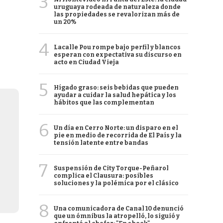
3
uruguaya rodeada de naturaleza donde
las propiedades se revalorizan más de
un 20%
4
Lacalle Pou rompe bajo perfil y blancos
esperan con expectativa su discurso en
acto en Ciudad Vieja
5
Hígado graso: seis bebidas que pueden
ayudar a cuidar la salud hepática y los
hábitos que las complementan
6
Un día en Cerro Norte: un disparo en el
pie en medio de recorrida de El País y la
tensión latente entre bandas
7
Suspensión de City Torque-Peñarol
complica el Clausura: posibles
soluciones y la polémica por el clásico
8
Una comunicadora de Canal 10 denunció
que un ómnibus la atropelló, lo siguió y