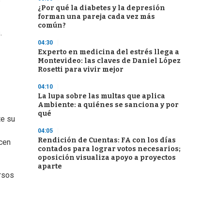
¿Por qué la diabetes y la depresión
forman una pareja cada vez más
común?
.
04:30
Experto en medicina del estrés llega a
Montevideo: las claves de Daniel López
Rosetti para vivir mejor
04:10
La lupa sobre las multas que aplica
Ambiente: a quiénes se sanciona y por
qué
te su
04:05
Rendición de Cuentas: FA con los días
ucen
contados para lograr votos necesarios;
oposición visualiza apoyo a proyectos
aparte
ursos