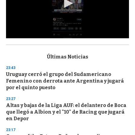
0
s
e
c
Últimas Noticias
o
n
23:43
d
Uruguay cerró el grupo del Sudamericano
s
o
Femenino con derrota ante Argentina y jugará
f
por el quinto puesto
3
3
s
23:27
e
Altas y bajas de la Liga AUF: el delantero de Boca
c
que llegó a Albion y el "10" de Racing que jugará
o
n
en Depor
d
s
23:17