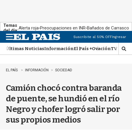
Temas
Alerta roja
Preocupaciones en INR
Bañados de Carrasco
del día:
Suscribite al 50% OFF
Ingresar
M
e
Últimas Noticias
Información
El País +
Ovación
TV Show
n
M
u
o
s
t
EL PAÍS
INFORMACIÓN
SOCIEDAD
r
a
Camión chocó contra baranda
r
b
de puente, se hundió en el río
�
s
Negro y chofer logró salir por
q
u
sus propios medios
e
d