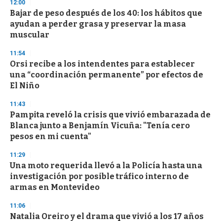
s
12:00
e
Bajar de peso después de los 40: los hábitos que
c
ayudan a perder grasa y preservar la masa
o
n
muscular
d
s
11:54
Orsi recibe a los intendentes para establecer
una “coordinación permanente” por efectos de
El Niño
11:43
Pampita reveló la crisis que vivió embarazada de
Blanca junto a Benjamín Vicuña: "Tenía cero
pesos en mi cuenta"
11:29
Una moto requerida llevó a la Policía hasta una
investigación por posible tráfico interno de
armas en Montevideo
11:06
Natalia Oreiro y el drama que vivió a los 17 años