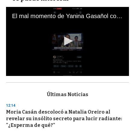
El mal momento de Yanina Gasañol con un hincha argentino en "Subrayado"
0
s
e
c
Últimas Noticias
o
n
12:14
d
Moria Casán descolocó a Natalia Oreiro al
s
o
revelar su insólito secreto para lucir radiante:
f
"¿Esperma de qué?"
3
3