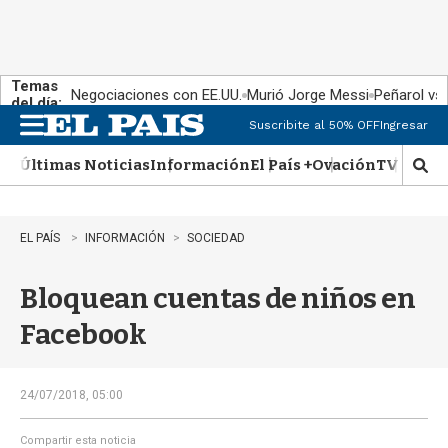
Temas
Negociaciones con EE.UU.
Murió Jorge Messi
Peñarol vs
del día:
Suscribite al 50% OFF
Ingresar
M
e
Últimas Noticias
Información
El País +
Ovación
TV Show
n
M
u
o
s
t
EL PAÍS
INFORMACIÓN
SOCIEDAD
r
a
Bloquean cuentas de niños en
r
b
Facebook
�
s
q
u
24/07/2018, 05:00
e
d
Compartir esta noticia