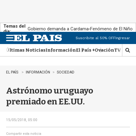
Temas del
Gobierno demanda a Cardama
Fenómeno de El Niño
día:
Suscribite al 50% OFF
Ingresar
M
e
Últimas Noticias
Información
El País +
Ovación
TV Show
n
M
u
o
s
t
EL PAÍS
INFORMACIÓN
SOCIEDAD
r
a
Astrónomo uruguayo
r
b
premiado en EE.UU.
�
s
q
u
15/05/2018, 05:00
e
d
Compartir esta noticia