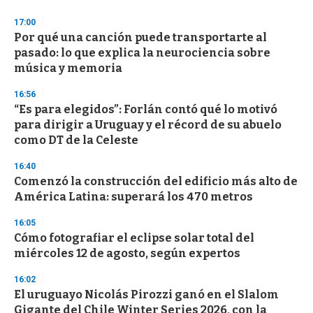
3
s
17:00
e
Por qué una canción puede transportarte al
c
pasado: lo que explica la neurociencia sobre
o
n
música y memoria
d
s
16:56
“Es para elegidos”: Forlán contó qué lo motivó
para dirigir a Uruguay y el récord de su abuelo
como DT de la Celeste
16:40
Comenzó la construcción del edificio más alto de
América Latina: superará los 470 metros
16:05
Cómo fotografiar el eclipse solar total del
miércoles 12 de agosto, según expertos
16:02
El uruguayo Nicolás Pirozzi ganó en el Slalom
Gigante del Chile Winter Series 2026, con la