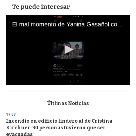
Te puede interesar
El mal momento de Yanina Gasañol con un hincha argentino en "Subrayado"
0
s
e
c
Últimas Noticias
o
n
17:53
d
Incendio en edificio lindero al de Cristina
s
o
Kirchner: 30 personas tuvieron que ser
f
evacuadas
3