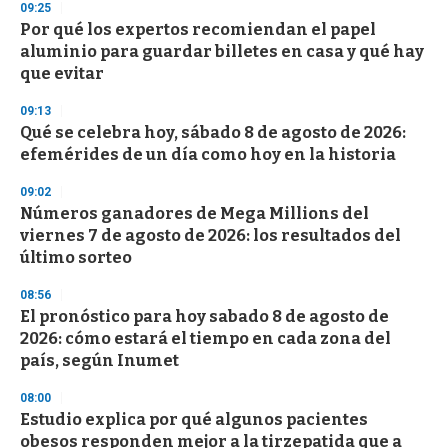
09:25
d
Por qué los expertos recomiendan el papel
s
o
aluminio para guardar billetes en casa y qué hay
f
que evitar
3
3
s
09:13
e
Qué se celebra hoy, sábado 8 de agosto de 2026:
c
efemérides de un día como hoy en la historia
o
n
d
09:02
s
Números ganadores de Mega Millions del
viernes 7 de agosto de 2026: los resultados del
último sorteo
08:56
El pronóstico para hoy sabado 8 de agosto de
2026: cómo estará el tiempo en cada zona del
país, según Inumet
08:00
Estudio explica por qué algunos pacientes
obesos responden mejor a la tirzepatida que a