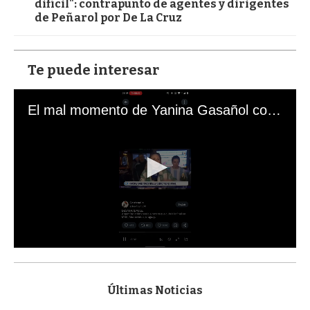
difícil": contrapunto de agentes y dirigentes
de Peñarol por De La Cruz
Te puede interesar
El mal momento de Yanina Gasañol con un hincha argentino en "Subrayado"
0
s
e
c
Últimas Noticias
o
n