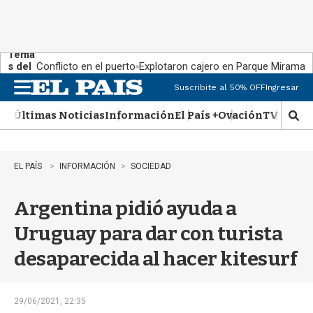
Tema
s del
Conflicto en el puerto
Explotaron cajero en Parque Miramar
día:
Suscribite al 50% OFF
Ingresar
M
e
Últimas Noticias
Información
El País +
Ovación
TV Show
n
M
u
o
s
t
EL PAÍS
INFORMACIÓN
SOCIEDAD
r
a
Argentina pidió ayuda a
r
b
Uruguay para dar con turista
�
s
desaparecida al hacer kitesurf
q
u
e
d
29/06/2021, 22:35