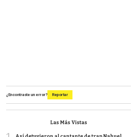
¿Encontraste un error?
Reportar
Las Más Vistas
1
Así detuvieron al cantante de trap Nahuel