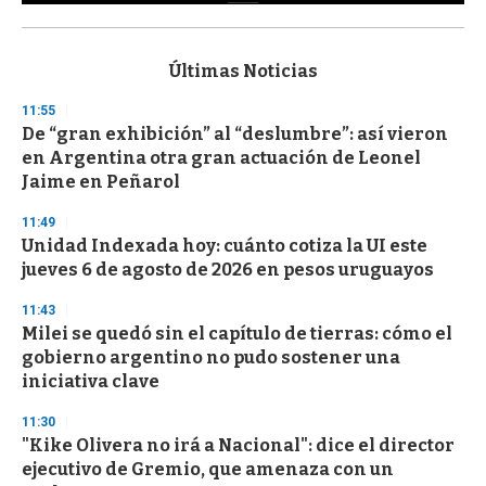
0
s
e
c
Últimas Noticias
o
n
11:55
d
De “gran exhibición” al “deslumbre”: así vieron
s
o
en Argentina otra gran actuación de Leonel
f
Jaime en Peñarol
3
3
s
11:49
e
Unidad Indexada hoy: cuánto cotiza la UI este
c
jueves 6 de agosto de 2026 en pesos uruguayos
o
n
d
11:43
s
Milei se quedó sin el capítulo de tierras: cómo el
gobierno argentino no pudo sostener una
iniciativa clave
11:30
"Kike Olivera no irá a Nacional": dice el director
ejecutivo de Gremio, que amenaza con un