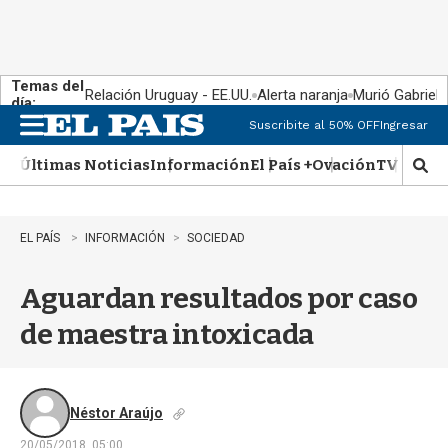
Temas del
Relación Uruguay - EE.UU.
Alerta naranja
Murió Gabriel 
día:
Suscribite al 50% OFF
Ingresar
M
e
Últimas Noticias
Información
El País +
Ovación
TV Show
n
M
u
o
s
t
EL PAÍS
INFORMACIÓN
SOCIEDAD
r
a
Aguardan resultados por caso
r
b
de maestra intoxicada
�
s
q
u
e
Néstor Araújo
d
20/05/2018, 05:00