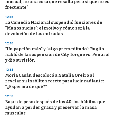
inusual, no una cosa que resalta pero sí que no es
f
frecuente"
3
3
s
12:45
e
La Comedia Nacional suspendió funciones de
c
"Manos sucias": el motivo y cómo será la
o
n
devolución de las entradas
d
s
12:40
“Un papelón más” y “algo premeditado”: Ruglio
habló de la suspensión de City Torque vs. Peñarol
y dio su visión
12:14
Moria Casán descolocó a Natalia Oreiro al
revelar su insólito secreto para lucir radiante:
"¿Esperma de qué?"
12:00
Bajar de peso después de los 40: los hábitos que
ayudan a perder grasa y preservar la masa
muscular