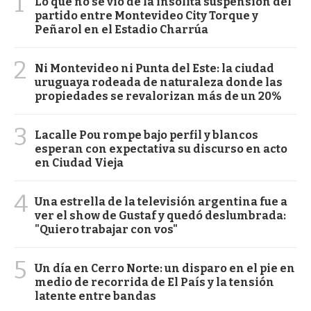
1
Lo que no se vio de la insólita suspensión del
partido entre Montevideo City Torque y
Peñarol en el Estadio Charrúa
2
Ni Montevideo ni Punta del Este: la ciudad
uruguaya rodeada de naturaleza donde las
propiedades se revalorizan más de un 20%
3
Lacalle Pou rompe bajo perfil y blancos
esperan con expectativa su discurso en acto
en Ciudad Vieja
4
Una estrella de la televisión argentina fue a
ver el show de Gustaf y quedó deslumbrada:
"Quiero trabajar con vos"
5
Un día en Cerro Norte: un disparo en el pie en
medio de recorrida de El País y la tensión
latente entre bandas