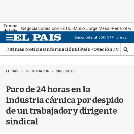
Temas
Negociaciones con EE.UU.
Murió Jorge Messi
Peñarol vs
del día:
Suscribite al 50% OFF
Ingresar
M
e
Últimas Noticias
Información
El País +
Ovación
TV Show
n
M
u
o
s
t
EL PAÍS
INFORMACIÓN
SINDICALES
r
a
Paro de 24 horas en la
r
b
industria cárnica por despido
�
s
de un trabajador y dirigente
q
u
sindical
e
d