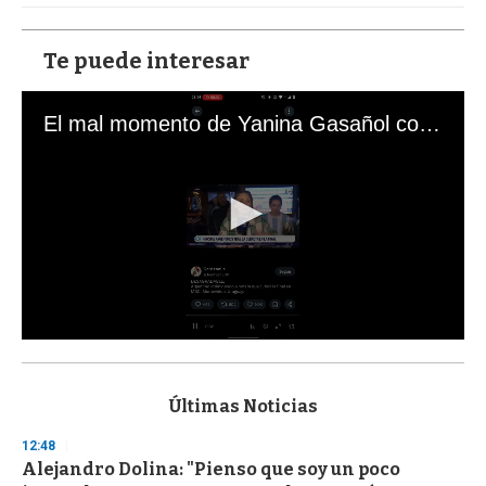
Te puede interesar
El mal momento de Yanina Gasañol con un hincha argentino en "Subrayado"
0
s
e
c
Últimas Noticias
o
n
12:48
d
Alejandro Dolina: "Pienso que soy un poco
s
o