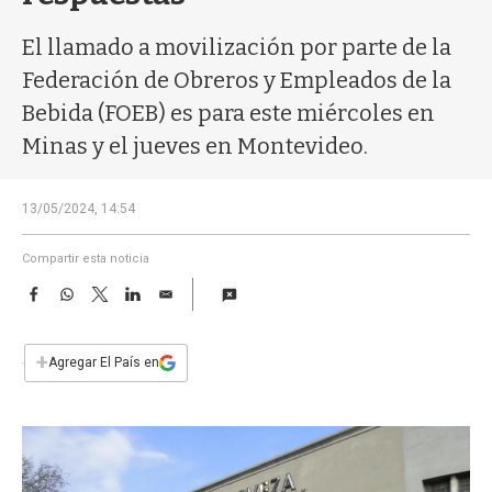
a
El llamado a movilización por parte de la
Federación de Obreros y Empleados de la
Bebida (FOEB) es para este miércoles en
Minas y el jueves en Montevideo.
13/05/2024, 14:54
Compartir esta noticia
F
W
T
L
E
a
h
w
i
m
c
a
i
n
a
e
t
t
k
i
+
Agregar El País en
b
s
t
e
l
o
A
e
d
o
p
r
I
k
p
n