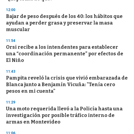
3
s
12:00
e
Bajar de peso después de los 40: los hábitos que
c
ayudan a perder grasa y preservar la masa
o
n
muscular
d
s
11:54
Orsi recibe a los intendentes para establecer
una “coordinación permanente” por efectos de
El Niño
11:43
Pampita reveló la crisis que vivió embarazada de
Blanca junto a Benjamín Vicuña: "Tenía cero
pesos en mi cuenta"
11:29
Una moto requerida llevó a la Policía hasta una
investigación por posible tráfico interno de
armas en Montevideo
11:06