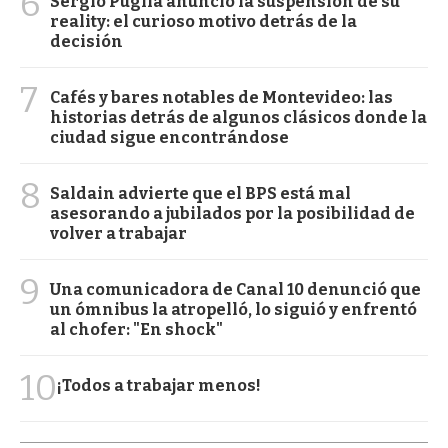
6
Sergio Puglia anunció la suspensión de su
reality: el curioso motivo detrás de la
decisión
7
Cafés y bares notables de Montevideo: las
historias detrás de algunos clásicos donde la
ciudad sigue encontrándose
8
Saldain advierte que el BPS está mal
asesorando a jubilados por la posibilidad de
volver a trabajar
9
Una comunicadora de Canal 10 denunció que
un ómnibus la atropelló, lo siguió y enfrentó
al chofer: "En shock"
10
¡Todos a trabajar menos!