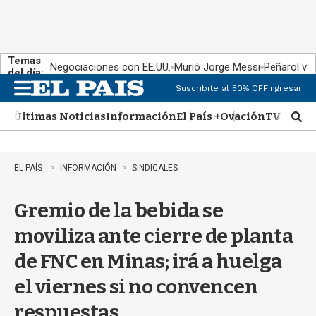
Temas
Negociaciones con EE.UU.
Murió Jorge Messi
Peñarol vs
del día:
Suscribite al 50% OFF
Ingresar
M
e
Últimas Noticias
Información
El País +
Ovación
TV Show
n
M
u
o
s
t
EL PAÍS
INFORMACIÓN
SINDICALES
r
a
Gremio de la bebida se
r
b
moviliza ante cierre de planta
�
s
de FNC en Minas; irá a huelga
q
u
el viernes si no convencen
e
d
respuestas