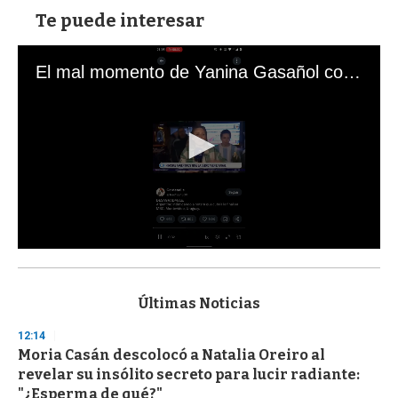
Te puede interesar
El mal momento de Yanina Gasañol con un hincha argentino en "Subrayado"
0
s
e
c
Últimas Noticias
o
n
12:14
d
Moria Casán descolocó a Natalia Oreiro al
s
o
revelar su insólito secreto para lucir radiante:
f
"¿Esperma de qué?"
3