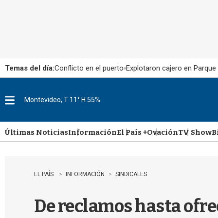
Temas del día:
Conflicto en el puerto
Explotaron cajero en Parque
Montevideo, T 11° H 55%
M
e
n
u
Últimas Noticias
Información
El País +
Ovación
TV Show
B
EL PAÍS
INFORMACIÓN
SINDICALES
De reclamos hasta ofre