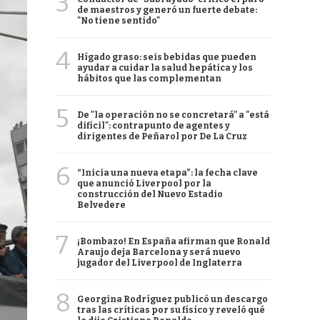
3
de maestros y generó un fuerte debate:
"No tiene sentido"
4
Hígado graso: seis bebidas que pueden
ayudar a cuidar la salud hepática y los
hábitos que las complementan
5
De "la operación no se concretará" a "está
difícil": contrapunto de agentes y
dirigentes de Peñarol por De La Cruz
6
“Inicia una nueva etapa”: la fecha clave
que anunció Liverpool por la
construcción del Nuevo Estadio
Belvedere
7
¡Bombazo! En España afirman que Ronald
Araujo deja Barcelona y será nuevo
jugador del Liverpool de Inglaterra
8
Georgina Rodríguez publicó un descargo
tras las críticas por su físico y reveló qué