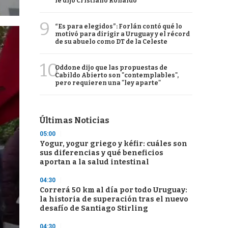
le dijo Cristiano Ronaldo
9
“Es para elegidos”: Forlán contó qué lo
motivó para dirigir a Uruguay y el récord
de su abuelo como DT de la Celeste
10
Oddone dijo que las propuestas de
Cabildo Abierto son "contemplables",
pero requieren una "ley aparte"
Últimas Noticias
05:00
Yogur, yogur griego y kéfir: cuáles son
sus diferencias y qué beneficios
aportan a la salud intestinal
04:30
Correrá 50 km al día por todo Uruguay:
la historia de superación tras el nuevo
desafío de Santiago Stirling
04:30