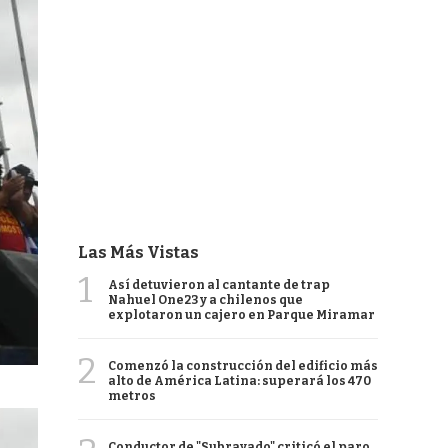
Las Más Vistas
1
Así detuvieron al cantante de trap
Nahuel One23 y a chilenos que
explotaron un cajero en Parque Miramar
2
Comenzó la construcción del edificio más
alto de América Latina: superará los 470
metros
Conductor de "Subrayado" criticó el paro