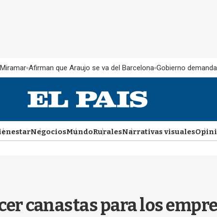
 Miramar
Afirman que Araujo se va del Barcelona
Gobierno demanda
ienestar
Negocios
Mundo
Rurales
Narrativas visuales
Opin
cer canastas para los empr