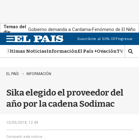
Temas del
Gobierno demanda a Cardama
Fenómeno de El Niño
día:
Suscribite al 50% OFF
Ingresar
M
e
Últimas Noticias
Información
El País +
Ovación
TV Show
n
M
u
o
s
t
EL PAÍS
INFORMACIÓN
r
a
Sika elegido el proveedor del
r
b
año por la cadena Sodimac
�
s
q
u
15/05/2018, 12:49
e
d
Compartir esta noticia