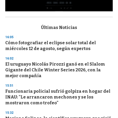
0
s
e
c
Últimas Noticias
o
n
16:05
d
Cómo fotografiar el eclipse solar total del
s
o
miércoles 12 de agosto, según expertos
f
3
16:02
3
s
El uruguayo Nicolás Pirozzi ganó en el Slalom
e
Gigante del Chile Winter Series 2026, con la
c
mejor compañía
o
n
d
15:51
s
Funcionaria policial sufrió golpiza en hogar del
INAU: "Le arrancaron mechones y se los
mostraron como trofeo"
15:32