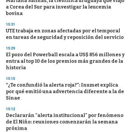
Mariana Salinas, la científica uruguaya que viajó
a Corea del Sur para investigar la leucemia
bovina
15:31
UTE trabaja en zonas afectadas por el temporal
en tareas de seguridad y reposición del servicio
15:29
El pozo del Powerball escala a US$ 856 millones y
entra al top 10 de los premios más grandes de la
historia
15:15
“¿Te confundió la alerta roja?”: Inumet explica
por qué emitió una advertencia diferente a la de
Sinae
15:12
Declararán "alerta institucional" por fenómeno
de El Niño: reuniones comenzarán la semana
próxima