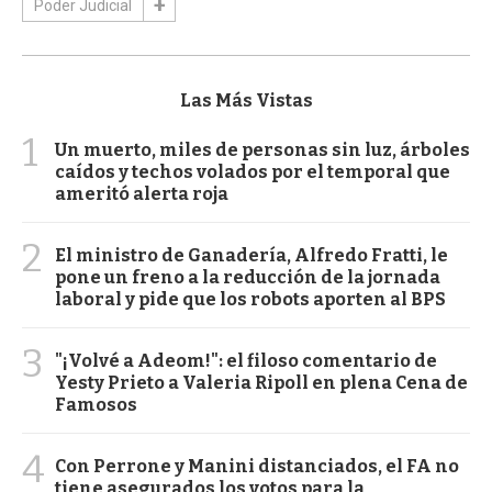
Poder Judicial
Las Más Vistas
1
Un muerto, miles de personas sin luz, árboles
caídos y techos volados por el temporal que
ameritó alerta roja
2
El ministro de Ganadería, Alfredo Fratti, le
pone un freno a la reducción de la jornada
laboral y pide que los robots aporten al BPS
3
"¡Volvé a Adeom!": el filoso comentario de
Yesty Prieto a Valeria Ripoll en plena Cena de
Famosos
4
Con Perrone y Manini distanciados, el FA no
tiene asegurados los votos para la