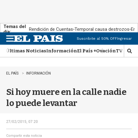
Temas del
Rendición de Cuentas
Temporal causa destrozos
En 
día:
Suscribite al 50% OFF
Ingresar
M
e
Últimas Noticias
Información
El País +
Ovación
TV Show
n
M
u
o
s
t
EL PAÍS
INFORMACIÓN
r
a
Si hoy muere en la calle nadie
r
b
lo puede levantar
�
s
q
u
27/02/2015, 07:20
e
d
Compartir esta noticia