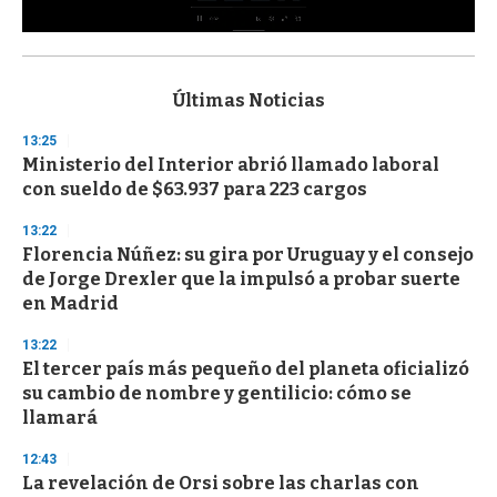
0
s
e
c
Últimas Noticias
o
n
13:25
d
Ministerio del Interior abrió llamado laboral
s
o
con sueldo de $63.937 para 223 cargos
f
3
13:22
3
s
Florencia Núñez: su gira por Uruguay y el consejo
e
de Jorge Drexler que la impulsó a probar suerte
c
en Madrid
o
n
d
13:22
s
El tercer país más pequeño del planeta oficializó
su cambio de nombre y gentilicio: cómo se
llamará
12:43
La revelación de Orsi sobre las charlas con