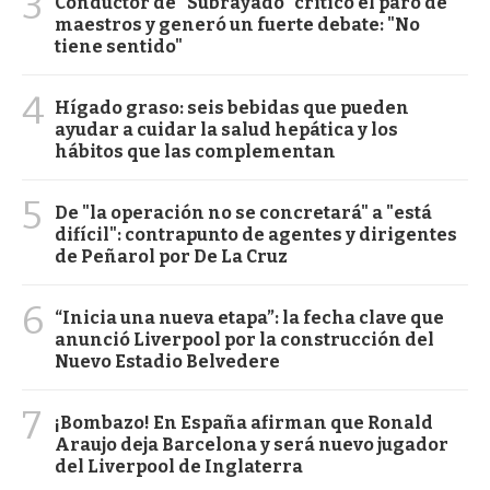
3
Conductor de "Subrayado" criticó el paro de
maestros y generó un fuerte debate: "No
tiene sentido"
4
Hígado graso: seis bebidas que pueden
ayudar a cuidar la salud hepática y los
hábitos que las complementan
5
De "la operación no se concretará" a "está
difícil": contrapunto de agentes y dirigentes
de Peñarol por De La Cruz
6
“Inicia una nueva etapa”: la fecha clave que
anunció Liverpool por la construcción del
Nuevo Estadio Belvedere
7
¡Bombazo! En España afirman que Ronald
Araujo deja Barcelona y será nuevo jugador
del Liverpool de Inglaterra