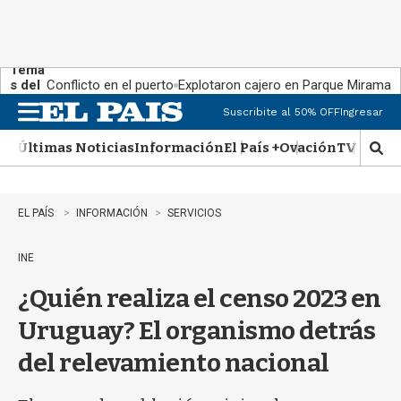
Tema
s del
Conflicto en el puerto
Explotaron cajero en Parque Miramar
día:
Suscribite al 50% OFF
Ingresar
M
e
Últimas Noticias
Información
El País +
Ovación
TV Show
n
M
u
o
s
t
EL PAÍS
INFORMACIÓN
SERVICIOS
r
a
INE
r
b
¿Quién realiza el censo 2023 en
�
s
Uruguay? El organismo detrás
q
u
del relevamiento nacional
e
d