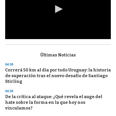
0
s
e
c
Últimas Noticias
o
n
04:30
d
Correrá 50 km al día por todo Uruguay: la historia
s
o
de superación tras el nuevo desafío de Santiago
f
Stirling
3
3
s
04:30
e
De la crítica al ataque: ¿Qué revela el auge del
c
hate sobre la forma en la que hoy nos
o
n
vinculamos?
d
s