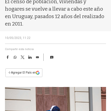
El censo de población, viviendas y
a
hogares se vuelve a llevar a cabo este año
en Uruguay, pasados 12 años del realizado
en 2011.
10/05/2023, 11:22
Compartir esta noticia
F
W
T
L
E
a
h
w
i
m
c
a
i
n
a
e
t
t
k
i
+
Agregar El País en
b
s
t
e
l
o
A
e
d
o
p
r
I
k
p
n