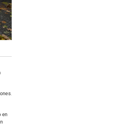
n
iones.
o en
ón