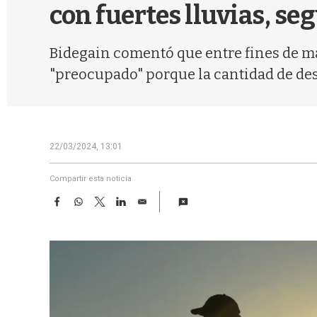
con fuertes lluvias, s
Bidegain comentó que entre fines de mar
"preocupado" porque la cantidad de desp
22/03/2024, 13:01
Compartir esta noticia
F
W
T
L
E
a
h
w
i
m
c
a
i
n
a
e
t
t
k
i
b
s
t
e
l
o
A
e
d
o
p
r
I
k
p
n