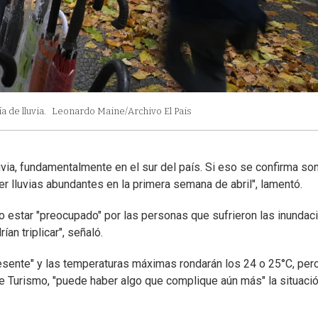
 de lluvia.
Leonardo Maine/Archivo El Pais
uvia, fundamentalmente en el sur del país. Si eso se confirma so
er lluvias abundantes en la primera semana de abril", lamentó.
jo estar "preocupado" por las personas que sufrieron las inundac
n triplicar", señaló.
resente" y las temperaturas máximas rondarán los 24 o 25°C, per
a de Turismo, "puede haber algo que complique aún más" la situaci