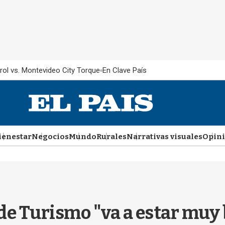
rol vs. Montevideo City Torque
En Clave País
ienestar
Negocios
Mundo
Rurales
Narrativas visuales
Opin
de Turismo "va a estar muy