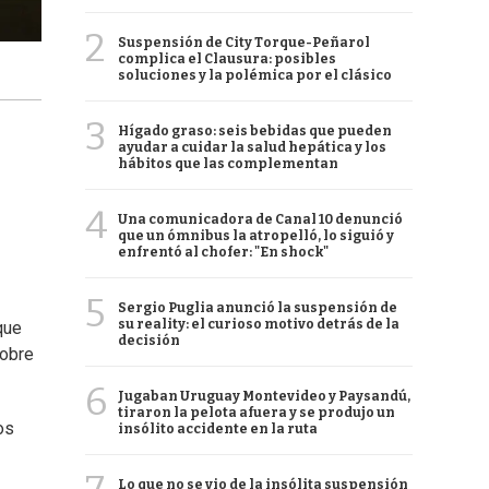
2
Suspensión de City Torque-Peñarol
complica el Clausura: posibles
soluciones y la polémica por el clásico
3
Hígado graso: seis bebidas que pueden
ayudar a cuidar la salud hepática y los
hábitos que las complementan
4
Una comunicadora de Canal 10 denunció
que un ómnibus la atropelló, lo siguió y
enfrentó al chofer: "En shock"
5
Sergio Puglia anunció la suspensión de
su reality: el curioso motivo detrás de la
que
decisión
sobre
6
Jugaban Uruguay Montevideo y Paysandú,
tiraron la pelota afuera y se produjo un
os
insólito accidente en la ruta
Lo que no se vio de la insólita suspensión