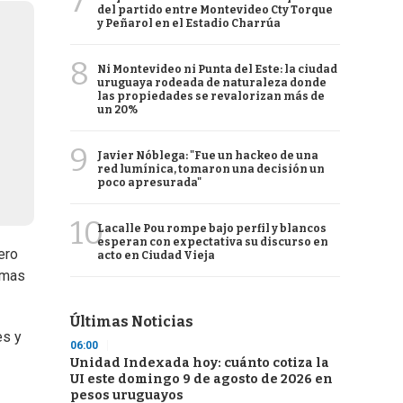
7
del partido entre Montevideo Cty Torque
y Peñarol en el Estadio Charrúa
8
Ni Montevideo ni Punta del Este: la ciudad
uruguaya rodeada de naturaleza donde
las propiedades se revalorizan más de
un 20%
9
Javier Nóblega: "Fue un hackeo de una
red lumínica, tomaron una decisión un
poco apresurada"
10
Lacalle Pou rompe bajo perfil y blancos
esperan con expectativa su discurso en
ero
acto en Ciudad Vieja
imas
Últimas Noticias
es y
06:00
Unidad Indexada hoy: cuánto cotiza la
UI este domingo 9 de agosto de 2026 en
pesos uruguayos