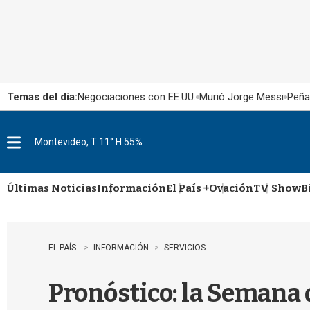
Temas del día:
Negociaciones con EE.UU.
Murió Jorge Messi
Peña
Montevideo, T 11° H 55%
M
e
n
u
Últimas Noticias
Información
El País +
Ovación
TV Show
B
EL PAÍS
INFORMACIÓN
SERVICIOS
Pronóstico: la Semana 