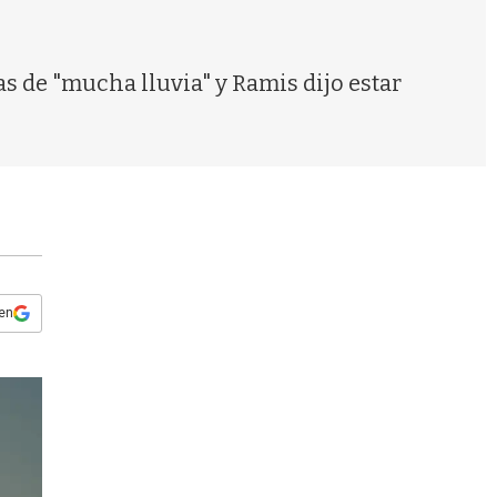
s
q
u
e
s de "mucha lluvia" y Ramis dijo estar
d
a
 en