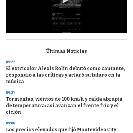
0
s
e
c
Últimas Noticias
o
n
09:22
d
El extricolor Alexis Rolín debutó como cantante,
s
o
respondió a las críticas y aclaró su futuro en la
f
música
3
3
s
09:21
e
Tormentas, vientos de 100 km/h y caída abrupta
c
de temperatura: así avanzan el frente frío y el
o
n
ciclón
d
s
09:08
Los precios elevados que fijó Montevideo City