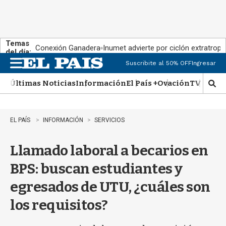
Temas
Conexión Ganadera
Inumet advierte por ciclón extratropi
del día:
Suscribite al 50% OFF
Ingresar
M
e
Últimas Noticias
Información
El País +
Ovación
TV Show
n
M
u
o
s
t
EL PAÍS
INFORMACIÓN
SERVICIOS
r
a
Llamado laboral a becarios en
r
b
BPS: buscan estudiantes y
�
s
egresados de UTU, ¿cuáles son
q
u
los requisitos?
e
d