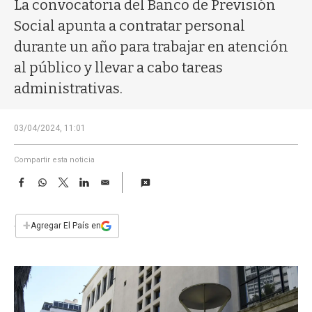
a
La convocatoria del Banco de Previsión
Social apunta a contratar personal
durante un año para trabajar en atención
al público y llevar a cabo tareas
administrativas.
03/04/2024, 11:01
Compartir esta noticia
F
W
T
L
E
a
h
w
i
m
c
a
i
n
a
e
t
t
k
i
+
Agregar El País en
b
s
t
e
l
o
A
e
d
o
p
r
I
k
p
n