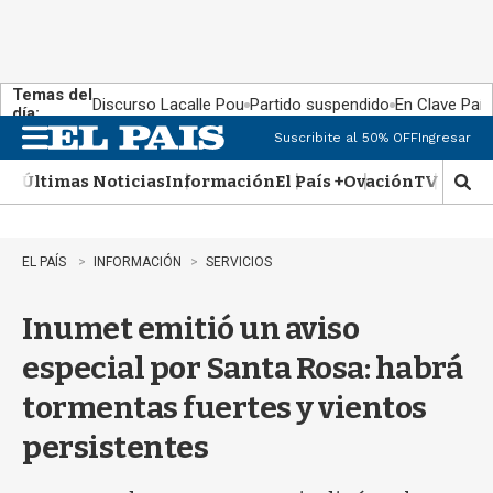
Temas del
Discurso Lacalle Pou
Partido suspendido
En Clave País
día:
Suscribite al 50% OFF
Ingresar
M
e
Últimas Noticias
Información
El País +
Ovación
TV Show
n
M
u
o
s
t
EL PAÍS
INFORMACIÓN
SERVICIOS
r
a
Inumet emitió un aviso
r
b
especial por Santa Rosa: habrá
�
s
tormentas fuertes y vientos
q
u
persistentes
e
d