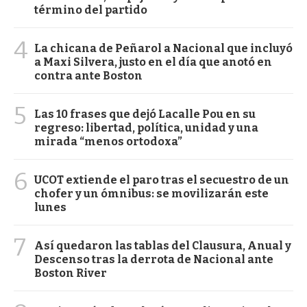
término del partido
4
La chicana de Peñarol a Nacional que incluyó
a Maxi Silvera, justo en el día que anotó en
contra ante Boston
5
Las 10 frases que dejó Lacalle Pou en su
regreso: libertad, política, unidad y una
mirada “menos ortodoxa”
6
UCOT extiende el paro tras el secuestro de un
chofer y un ómnibus: se movilizarán este
lunes
7
Así quedaron las tablas del Clausura, Anual y
Descenso tras la derrota de Nacional ante
Boston River