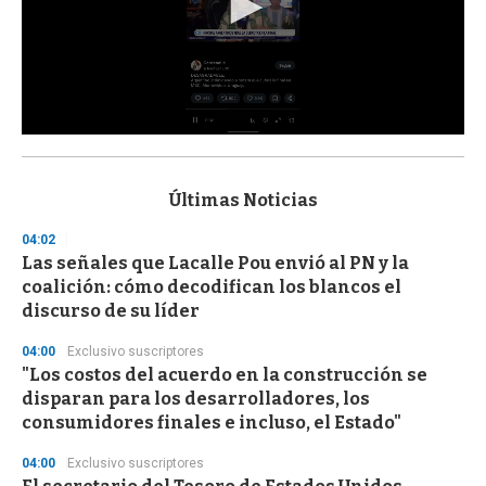
0
s
e
c
Últimas Noticias
o
n
04:02
d
Las señales que Lacalle Pou envió al PN y la
s
o
coalición: cómo decodifican los blancos el
f
discurso de su líder
3
3
s
04:00
Exclusivo suscriptores
e
"Los costos del acuerdo en la construcción se
c
disparan para los desarrolladores, los
o
n
consumidores finales e incluso, el Estado"
d
s
04:00
Exclusivo suscriptores