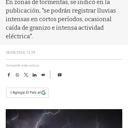
a
En zonas de tormentas, se indicó en la
publicación, "se podrán registrar lluvias
intensas en cortos períodos, ocasional
caída de granizo e intensa actividad
eléctrica".
28/08/2024, 12:29
Compartir esta noticia
F
W
T
L
E
a
h
w
i
m
c
a
i
n
a
e
t
t
k
i
+
Agregar El País en
b
s
t
e
l
o
A
e
d
o
p
r
I
k
p
n