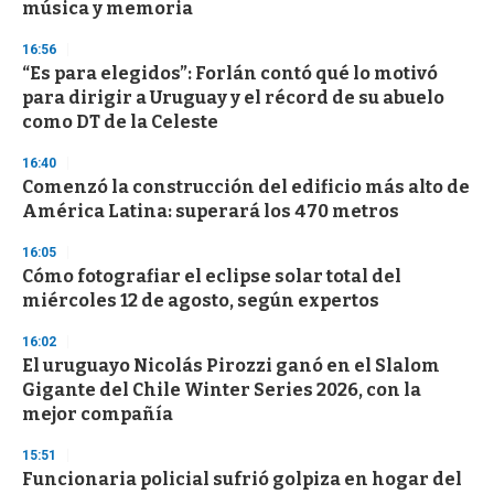
n
música y memoria
d
s
16:56
“Es para elegidos”: Forlán contó qué lo motivó
para dirigir a Uruguay y el récord de su abuelo
como DT de la Celeste
16:40
Comenzó la construcción del edificio más alto de
América Latina: superará los 470 metros
16:05
Cómo fotografiar el eclipse solar total del
miércoles 12 de agosto, según expertos
16:02
El uruguayo Nicolás Pirozzi ganó en el Slalom
Gigante del Chile Winter Series 2026, con la
mejor compañía
15:51
Funcionaria policial sufrió golpiza en hogar del