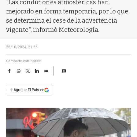
a
"Las condiciones atmosféricas han
mejorado en forma temporaria, por lo que
se determina el cese de la advertencia
vigente", informó Meteorología.
25/10/2024, 21:56
Compartir esta noticia
F
W
T
L
E
a
h
w
i
m
c
a
i
n
a
e
t
t
k
i
+
Agregar El País en
b
s
t
e
l
o
A
e
d
o
p
r
I
k
p
n