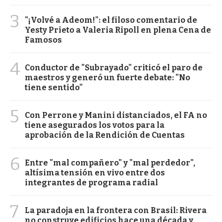
3
"¡Volvé a Adeom!": el filoso comentario de
Yesty Prieto a Valeria Ripoll en plena Cena de
Famosos
4
Conductor de "Subrayado" criticó el paro de
maestros y generó un fuerte debate: "No
tiene sentido"
5
Con Perrone y Manini distanciados, el FA no
tiene asegurados los votos para la
aprobación de la Rendición de Cuentas
6
Entre "mal compañero" y "mal perdedor",
altísima tensión en vivo entre dos
integrantes de programa radial
7
La paradoja en la frontera con Brasil: Rivera
no construye edificios hace una década y