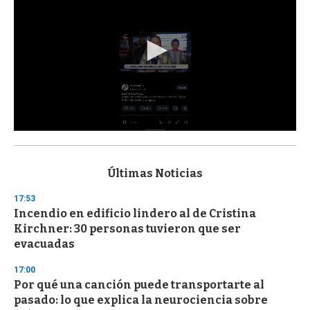
0
s
e
c
Últimas Noticias
o
n
17:53
d
Incendio en edificio lindero al de Cristina
s
o
Kirchner: 30 personas tuvieron que ser
f
evacuadas
3
3
s
17:00
e
Por qué una canción puede transportarte al
c
pasado: lo que explica la neurociencia sobre
o