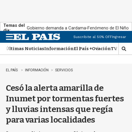
Temas del
Gobierno demanda a Cardama
Fenómeno de El Niño
día:
Suscribite al 50% OFF
Ingresar
M
e
Últimas Noticias
Información
El País +
Ovación
TV Show
n
M
u
o
s
t
EL PAÍS
INFORMACIÓN
SERVICIOS
r
a
Cesó la alerta amarilla de
r
b
Inumet por tormentas fuertes
�
s
y lluvias intensas que regía
q
u
para varias localidades
e
d