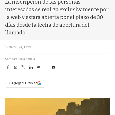
a
La inscripción de las personas
interesadas se realiza exclusivamente por
la web y estará abierta por el plazo de 30
días desde la fecha de apertura del
llamado.
17/09/2024, 17:21
Compartir esta noticia
F
W
T
L
E
a
h
w
i
m
c
a
i
n
a
e
t
t
k
i
+
Agregar El País en
b
s
t
e
l
o
A
e
d
o
p
r
I
k
p
n