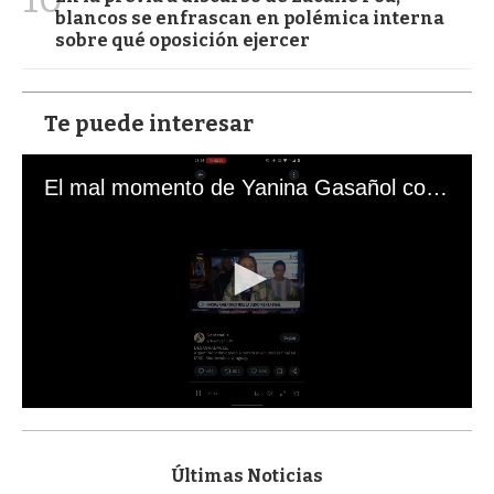
blancos se enfrascan en polémica interna
sobre qué oposición ejercer
Te puede interesar
El mal momento de Yanina Gasañol con un hincha argentino en "Subrayado"
0
s
e
c
Últimas Noticias
o