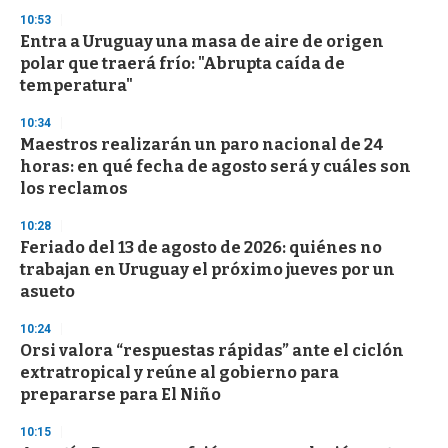
n
10:53
d
Entra a Uruguay una masa de aire de origen
s
o
polar que traerá frío: "Abrupta caída de
f
temperatura"
3
3
s
10:34
e
Maestros realizarán un paro nacional de 24
c
horas: en qué fecha de agosto será y cuáles son
o
n
los reclamos
d
s
10:28
Feriado del 13 de agosto de 2026: quiénes no
trabajan en Uruguay el próximo jueves por un
asueto
10:24
Orsi valora “respuestas rápidas” ante el ciclón
extratropical y reúne al gobierno para
prepararse para El Niño
10:15