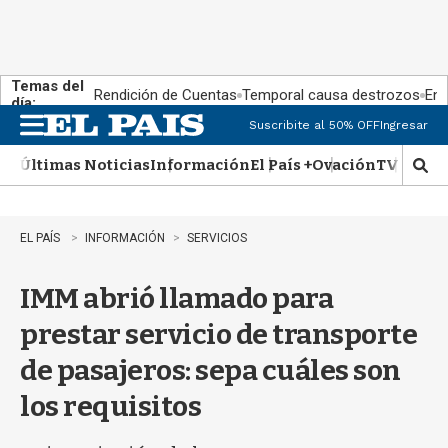
Temas del
Rendición de Cuentas
Temporal causa destrozos
En 
día:
Suscribite al 50% OFF
Ingresar
M
e
Últimas Noticias
Información
El País +
Ovación
TV Show
n
M
u
o
s
t
EL PAÍS
INFORMACIÓN
SERVICIOS
r
a
IMM abrió llamado para
r
b
prestar servicio de transporte
�
s
de pasajeros: sepa cuáles son
q
u
los requisitos
e
d