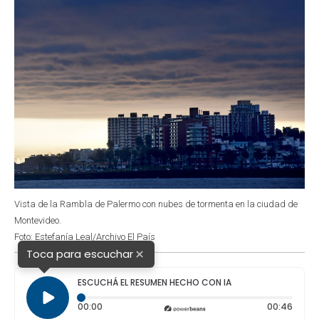
Vista de la Rambla de Palermo con nubes de tormenta en la ciudad de
Montevideo.
Foto: Estefanía Leal/Archivo El País
×
Toca para escuchar
ESCUCHÁ EL RESUMEN HECHO CON IA
Tiempo transcurrido: 0 segundos
Durac
00:00
00:46