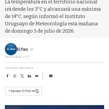
a
La temperatura en el territorio nacional
irá desde los 3°C y alcanzará una máxima
de 14°C, según informó el Instituto
Uruguayo de Meteorología esta mañana
de domingo 5 de julio de 2026.
El País
05/07/2026, 11:17
Compartir esta noticia
F
W
T
L
E
a
h
w
i
m
c
a
i
n
a
e
t
t
k
i
+
Agregar El País en
b
s
t
e
l
o
A
e
d
o
p
r
I
k
p
n