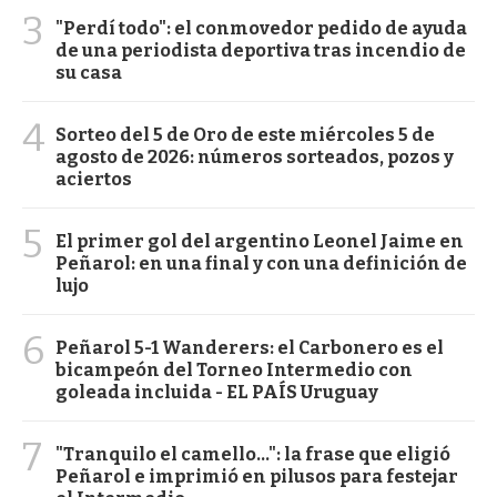
3
"Perdí todo": el conmovedor pedido de ayuda
de una periodista deportiva tras incendio de
su casa
4
Sorteo del 5 de Oro de este miércoles 5 de
agosto de 2026: números sorteados, pozos y
aciertos
5
El primer gol del argentino Leonel Jaime en
Peñarol: en una final y con una definición de
lujo
6
Peñarol 5-1 Wanderers: el Carbonero es el
bicampeón del Torneo Intermedio con
goleada incluida - EL PAÍS Uruguay
7
"Tranquilo el camello...": la frase que eligió
Peñarol e imprimió en pilusos para festejar