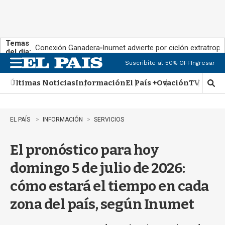
Temas
Conexión Ganadera
Inumet advierte por ciclón extratropi
del día:
Suscribite al 50% OFF
Ingresar
M
e
Últimas Noticias
Información
El País +
Ovación
TV Show
n
M
u
o
s
t
EL PAÍS
INFORMACIÓN
SERVICIOS
r
a
El pronóstico para hoy
r
b
domingo 5 de julio de 2026:
�
s
cómo estará el tiempo en cada
q
u
zona del país, según Inumet
e
d