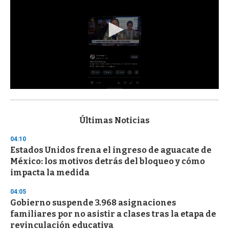
0
s
e
c
Últimas Noticias
o
n
04:10
d
Estados Unidos frena el ingreso de aguacate de
s
o
México: los motivos detrás del bloqueo y cómo
f
impacta la medida
3
3
s
04:05
e
Gobierno suspende 3.968 asignaciones
c
familiares por no asistir a clases tras la etapa de
o
n
revinculación educativa