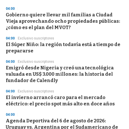
d
s
04:00
Gobierno quiere llevar mil familias a Ciudad
Vieja aprovechando ocho propiedades públicas:
¿cómo es el plan del MVOT?
04:00
Exclusivo suscriptores
El Súper Niño: la región todavía está a tiempo de
prepararse
04:00
Exclusivo suscriptores
Emigró desde Nigeria y creó una tecnológica
valuada en US$ 3.000 millones: la historia del
fundador de Calendly
04:00
Exclusivo suscriptores
El invierno arrancó caro para el mercado
eléctrico: el precio spot más alto en doce años
04:00
Agenda Deportiva del 6 de agosto de 2026:
Uruguay vs. Argentina por el Sudamericano de