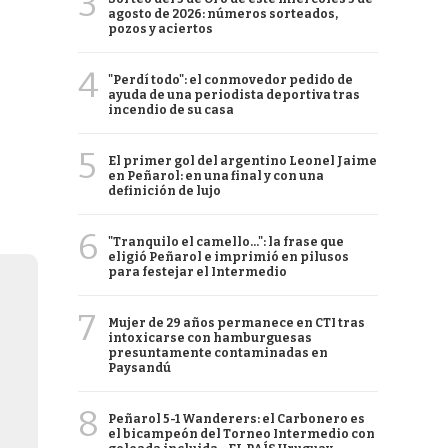
3
agosto de 2026: números sorteados,
pozos y aciertos
4
"Perdí todo": el conmovedor pedido de
ayuda de una periodista deportiva tras
incendio de su casa
5
El primer gol del argentino Leonel Jaime
en Peñarol: en una final y con una
definición de lujo
6
"Tranquilo el camello...": la frase que
eligió Peñarol e imprimió en pilusos
para festejar el Intermedio
7
Mujer de 29 años permanece en CTI tras
intoxicarse con hamburguesas
presuntamente contaminadas en
Paysandú
8
Peñarol 5-1 Wanderers: el Carbonero es
el bicampeón del Torneo Intermedio con