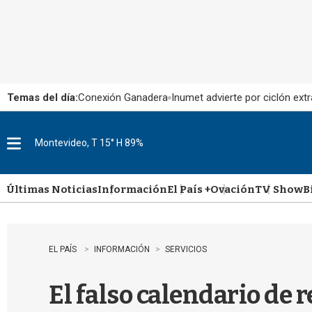
Temas del día:
Conexión Ganadera
Inumet advierte por ciclón extr
Montevideo, T 15° H 89%
M
e
n
u
Últimas Noticias
Información
El País +
Ovación
TV Show
B
EL PAÍS
INFORMACIÓN
SERVICIOS
El falso calendario de 