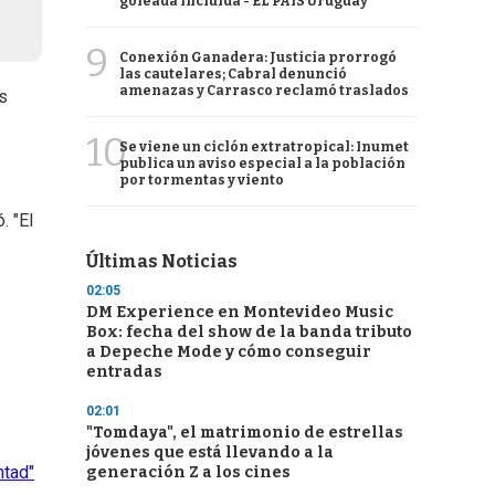
goleada incluida - EL PAÍS Uruguay
9
Conexión Ganadera: Justicia prorrogó
las cautelares; Cabral denunció
amenazas y Carrasco reclamó traslados
s
10
Se viene un ciclón extratropical: Inumet
publica un aviso especial a la población
por tormentas y viento
. "El
Últimas Noticias
02:05
DM Experience en Montevideo Music
Box: fecha del show de la banda tributo
a Depeche Mode y cómo conseguir
entradas
02:01
"Tomdaya", el matrimonio de estrellas
jóvenes que está llevando a la
ntad"
generación Z a los cines