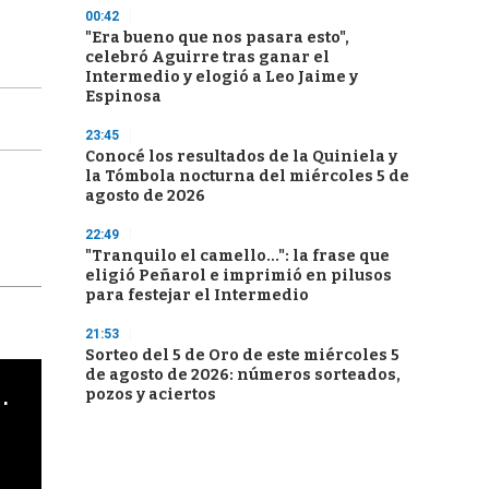
00:42
"Era bueno que nos pasara esto",
celebró Aguirre tras ganar el
Intermedio y elogió a Leo Jaime y
Espinosa
23:45
Conocé los resultados de la Quiniela y
la Tómbola nocturna del miércoles 5 de
agosto de 2026
22:49
"Tranquilo el camello...": la frase que
eligió Peñarol e imprimió en pilusos
para festejar el Intermedio
21:53
Sorteo del 5 de Oro de este miércoles 5
de agosto de 2026: números sorteados,
cha argentino en "Subrayado"
pozos y aciertos