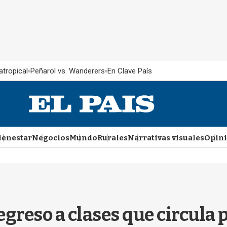
atropical
Peñarol vs. Wanderers
En Clave País
ienestar
Negocios
Mundo
Rurales
Narrativas visuales
Opin
regreso a clases que circul