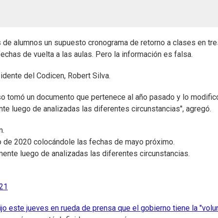
es de alumnos un supuesto cronograma de retorno a clases en tre
echas de vuelta a las aulas. Pero la información es falsa.
sidente del Codicen, Robert Silva.
also tomó un documento que pertenece al año pasado y lo modificó
te luego de analizadas las diferentes circunstancias", agregó.
n.
io de 2020 colocándole las fechas de mayo próximo.
mente luego de analizadas las diferentes circunstancias.
021
dijo este jueves en rueda de prensa que el gobierno tiene la "volu