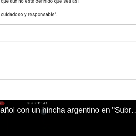
o que aún no está definido que sea así.
, cuidadoso y responsable".
El mal momento de Yanina Gasañol con un hin