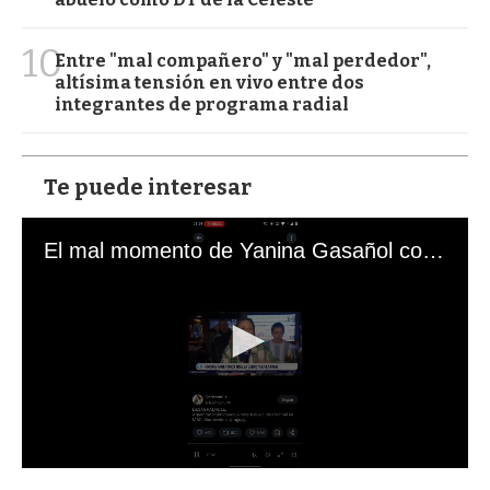
10
Entre "mal compañero" y "mal perdedor",
altísima tensión en vivo entre dos
integrantes de programa radial
Te puede interesar
El mal momento de Yanina Gasañol con un hincha argentino en "Subrayado"
0