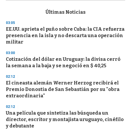
s
e
c
Últimas Noticias
o
n
03:05
d
EE.UU. aprieta el puño sobre Cuba: la CIA refuerza
s
o
presencia en la isla y no descarta una operación
f
militar
3
3
s
03:00
e
Cotización del dólar en Uruguay: la divisa cerró
c
la semana a la baja y se negoció en $ 40,25
o
n
d
02:12
s
El cineasta alemán Werner Herzog recibirá el
Premio Donostia de San Sebastián por su "obra
extraordinaria"
02:12
Una película que sintetiza las búsqueda un
director, escritor y montajista uruguayo, cinéfilo
y debutante