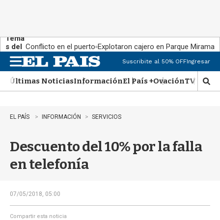
Tema
s del
Conflicto en el puerto
Explotaron cajero en Parque Miramar
día:
Suscribite al 50% OFF
Ingresar
M
e
Últimas Noticias
Información
El País +
Ovación
TV Show
n
M
u
o
s
t
EL PAÍS
INFORMACIÓN
SERVICIOS
r
a
Descuento del 10% por la falla
r
b
en telefonía
�
s
q
u
07/05/2018, 05:00
e
d
Compartir esta noticia