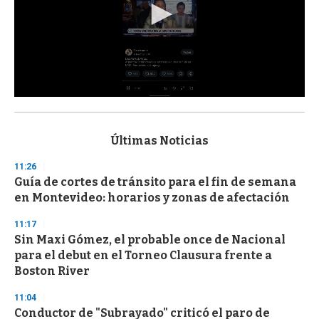
0
s
e
c
Últimas Noticias
o
n
11:26
d
Guía de cortes de tránsito para el fin de semana
s
o
en Montevideo: horarios y zonas de afectación
f
3
11:17
3
s
Sin Maxi Gómez, el probable once de Nacional
e
para el debut en el Torneo Clausura frente a
c
Boston River
o
n
d
11:04
s
Conductor de "Subrayado" criticó el paro de