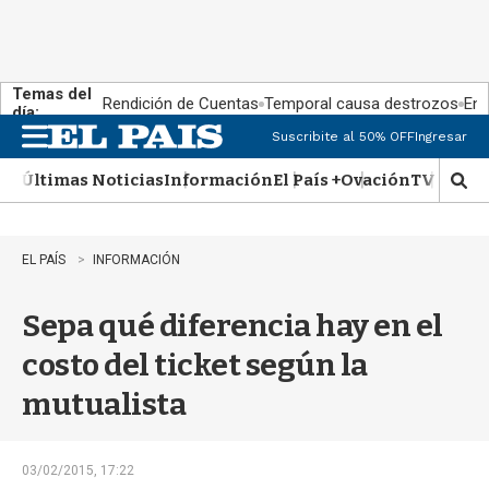
Temas del
Rendición de Cuentas
Temporal causa destrozos
En 
día:
Suscribite al 50% OFF
Ingresar
M
e
Últimas Noticias
Información
El País +
Ovación
TV Show
n
M
u
o
s
t
EL PAÍS
INFORMACIÓN
r
a
Sepa qué diferencia hay en el
r
b
costo del ticket según la
�
s
mutualista
q
u
e
d
03/02/2015, 17:22