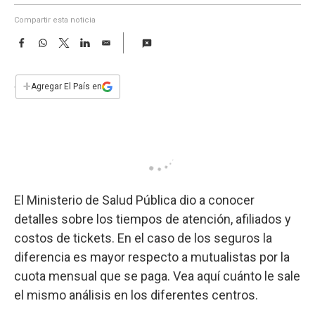
a
Compartir esta noticia
F
W
T
L
E
a
h
w
i
m
c
a
i
n
a
e
t
t
k
i
+
Agregar El País en
b
s
t
e
l
o
A
e
d
o
p
r
I
k
p
n
El Ministerio de Salud Pública dio a conocer
detalles sobre los tiempos de atención, afiliados y
costos de tickets. En el caso de los seguros la
diferencia es mayor respecto a mutualistas por la
cuota mensual que se paga. Vea aquí cuánto le sale
el mismo análisis en los diferentes centros.