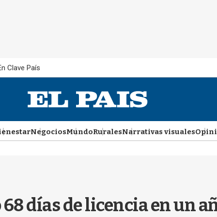
En Clave País
ienestar
Negocios
Mundo
Rurales
Narrativas visuales
Opin
68 días de licencia en un a