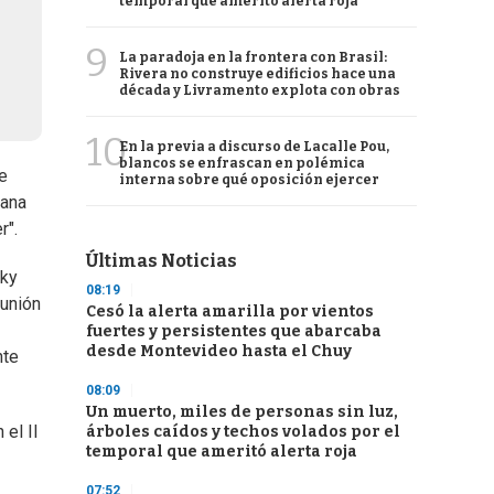
temporal que ameritó alerta roja
9
La paradoja en la frontera con Brasil:
Rivera no construye edificios hace una
década y Livramento explota con obras
10
En la previa a discurso de Lacalle Pou,
blancos se enfrascan en polémica
ue
interna sobre qué oposición ejercer
vana
r".
Últimas Noticias
sky
08:19
eunión
Cesó la alerta amarilla por vientos
fuertes y persistentes que abarcaba
desde Montevideo hasta el Chuy
nte
08:09
Un muerto, miles de personas sin luz,
 el II
árboles caídos y techos volados por el
temporal que ameritó alerta roja
07:52