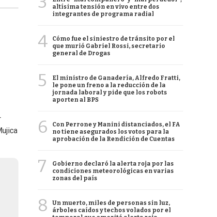
3
altísima tensión en vivo entre dos
integrantes de programa radial
4
Cómo fue el siniestro de tránsito por el
que murió Gabriel Rossi, secretario
general de Drogas
5
El ministro de Ganadería, Alfredo Fratti,
le pone un freno a la reducción de la
jornada laboral y pide que los robots
aporten al BPS
r
6
Con Perrone y Manini distanciados, el FA
Mujica
no tiene asegurados los votos para la
aprobación de la Rendición de Cuentas
7
Gobierno declaró la alerta roja por las
condiciones meteorológicas en varias
zonas del país
8
Un muerto, miles de personas sin luz,
árboles caídos y techos volados por el