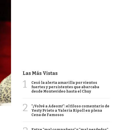
Las Más Vistas
1
Cesó la alerta amarilla por vientos
fuertes y persistentes que abarcaba
desde Montevideo hasta el Chuy
2
"¡Volvé a Adeom!": el filoso comentario de
Yesty Prieto a Valeria Ripoll en plena
Cena de Famosos
Entre "mal compañero" y "mal perdedor",