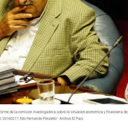
orme de la comision investigadora sobre la situacion economica y financiera de
ND 20160217, foto Fernando Ponzetto - Archivo El Pais