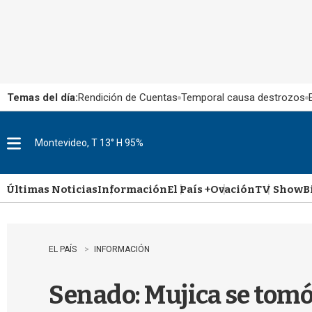
Temas del día:
Rendición de Cuentas
Temporal causa destrozos
Montevideo, T 13° H 95%
M
e
n
u
Últimas Noticias
Información
El País +
Ovación
TV Show
B
EL PAÍS
INFORMACIÓN
Senado: Mujica se tomó 