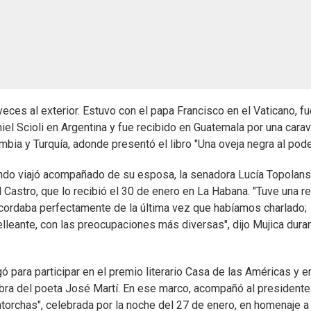
veces al exterior. Estuvo con el papa Francisco en el Vaticano, f
iel Scioli en Argentina y fue recibido en Guatemala por una cara
bia y Turquía, adonde presentó el libro "Una oveja negra al pode
ando viajó acompañado de su esposa, la senadora Lucía Topolan
 Castro, que lo recibió el 30 de enero en La Habana. "Tuve una r
acordaba perfectamente de la última vez que habíamos charlado;
elleante, con las preocupaciones más diversas", dijo Mujica dura
 para participar en el premio literario Casa de las Américas y en
obra del poeta José Martí. En ese marco, acompañó al presidente
antorchas", celebrada por la noche del 27 de enero, en homenaje a