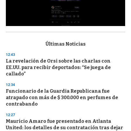
0
s
e
c
Últimas Noticias
o
n
12:43
d
La revelación de Orsi sobre las charlas con
s
o
EE.UU. para recibir deportados: “Se juega de
f
callado”
3
3
s
12:34
e
Funcionario de la Guardia Republicana fue
c
atrapado con más de $ 300.000 en perfumes de
o
n
contrabando
d
s
12:27
Mauricio Amaro fue presentado en Atlanta
United: los detalles de su contratación tras dejar