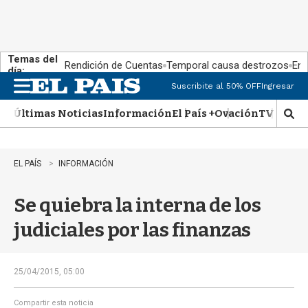
Temas del
Rendición de Cuentas
Temporal causa destrozos
En 
día:
Suscribite al 50% OFF
Ingresar
M
e
Últimas Noticias
Información
El País +
Ovación
TV Show
n
M
u
o
s
t
EL PAÍS
INFORMACIÓN
r
a
Se quiebra la interna de los
r
b
judiciales por las finanzas
�
s
q
u
25/04/2015, 05:00
e
d
Compartir esta noticia