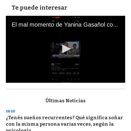
Te puede interesar
El mal momento de Yanina Gasañol con un hincha argentino en "Subrayado"
0
s
e
c
Últimas Noticias
o
n
08:00
d
¿Tenés sueños recurrentes? Qué significa soñar
s
o
con la misma persona varias veces, según la
f
psicología