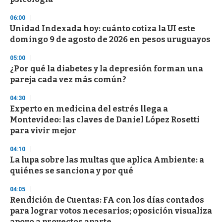
3
3
s
06:00
e
Unidad Indexada hoy: cuánto cotiza la UI este
c
domingo 9 de agosto de 2026 en pesos uruguayos
o
n
d
05:00
s
¿Por qué la diabetes y la depresión forman una
pareja cada vez más común?
04:30
Experto en medicina del estrés llega a
Montevideo: las claves de Daniel López Rosetti
para vivir mejor
04:10
La lupa sobre las multas que aplica Ambiente: a
quiénes se sanciona y por qué
04:05
Rendición de Cuentas: FA con los días contados
para lograr votos necesarios; oposición visualiza
apoyo a proyectos aparte