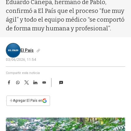
a
Eduardo Cánepa, hermano de Pablo,
confirmó a El País que el proceso “fue muy
ágil” y todo el equipo médico “se comportó
de forma muy humana y profesional”.
El País
03/06/2026, 11:54
Compartir esta noticia
F
W
T
L
E
a
h
w
i
m
c
a
i
n
a
e
t
t
k
i
+
Agregar El País en
b
s
t
e
l
o
A
e
d
o
p
r
I
k
p
n