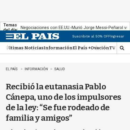
Temas
Negociaciones con EE.UU.
Murió Jorge Messi
Peñarol vs
del día:
Suscribite al 50% OFF
Ingresar
M
e
Últimas Noticias
Información
El País +
Ovación
TV Show
n
M
u
o
s
t
EL PAÍS
INFORMACIÓN
SALUD
r
a
Recibió la eutanasia Pablo
r
b
Cánepa, uno de los impulsores
�
s
de la ley: “Se fue rodeado de
q
u
familia y amigos”
e
d