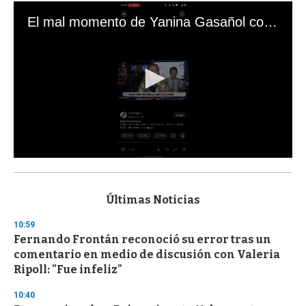
El mal momento de Yanina Gasañol con un hincha argentino en "Subrayado"
0
s
e
c
Últimas Noticias
o
n
10:59
d
Fernando Frontán reconoció su error tras un
s
o
comentario en medio de discusión con Valeria
f
Ripoll: "Fue infeliz"
3
3
s
10:40
e