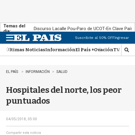
Temas del
Discurso Lacalle Pou
Paro de UCOT
En Clave País
día:
Suscribite al 50% OFF
Ingresar
M
e
Últimas Noticias
Información
El País +
Ovación
TV Show
n
M
u
o
s
t
EL PAÍS
INFORMACIÓN
SALUD
r
a
Hospitales del norte, los peor
r
b
puntuados
�
s
q
u
04/05/2018, 05:00
e
d
Compartir esta noticia