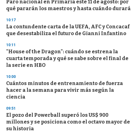
Paro nacional en Primaria este 11 de agosto: por
c
qué pararán los maestros y hasta cuándo durará
o
n
d
10:17
s
La contundente carta de la UEFA, AFC y Concacaf
que desestabiliza el futuro de Gianni Infantino
10:11
"House of the Dragon": cuándo se estrena la
cuarta temporada y qué se sabe sobre el final de
la serie en HBO
10:00
Cuántos minutos de entrenamiento de fuerza
hacer a la semana para vivir más según la
ciencia
09:51
El pozo del Powerball superó los US$ 900
millones y se posiciona como el octavo mayor de
su historia