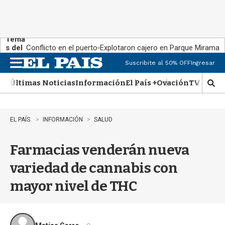
Tema
s del
Conflicto en el puerto
Explotaron cajero en Parque Miramar
día:
Suscribite al 50% OFF
Ingresar
M
e
Últimas Noticias
Información
El País +
Ovación
TV Show
n
M
u
o
s
t
EL PAÍS
INFORMACIÓN
SALUD
r
a
Farmacias venderán nueva
r
b
variedad de cannabis con
�
s
mayor nivel de THC
q
u
e
d