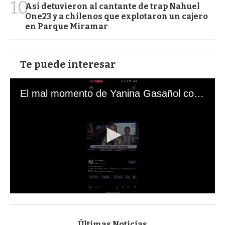
10
Así detuvieron al cantante de trap Nahuel
One23 y a chilenos que explotaron un cajero
en Parque Miramar
Te puede interesar
El mal momento de Yanina Gasañol con un hincha argentino en "Subrayado"
0
s
e
c
Últimas Noticias