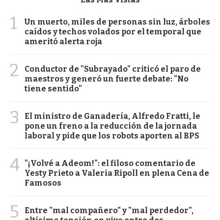
1
Un muerto, miles de personas sin luz, árboles
caídos y techos volados por el temporal que
ameritó alerta roja
2
Conductor de "Subrayado" criticó el paro de
maestros y generó un fuerte debate: "No
tiene sentido"
3
El ministro de Ganadería, Alfredo Fratti, le
pone un freno a la reducción de la jornada
laboral y pide que los robots aporten al BPS
4
"¡Volvé a Adeom!": el filoso comentario de
Yesty Prieto a Valeria Ripoll en plena Cena de
Famosos
5
Entre "mal compañero" y "mal perdedor",