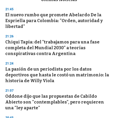
o
n
21:45
d
El nuevo rumbo que promete Abelardo De la
s
o
Espriella para Colombia: "Orden, autoridad y
f
libertad"
3
3
s
21:26
e
Chiqui Tapia: del "trabajamos para una fase
c
completa del Mundial 2030" a teorías
o
n
conspirativas contra Argentina
d
s
21:24
La pasión de un periodista por los datos
deportivos que hasta le costó un matrimonio: la
historia de Willy Viola
21:07
Oddone dijo que las propuestas de Cabildo
Abierto son "contemplables", pero requieren
una "ley aparte"
20:45