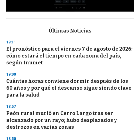
0
s
e
c
Últimas Noticias
o
n
19:11
d
El pronóstico para el viernes 7 de agosto de 2026:
s
o
cómo estará el tiempo en cada zona del país,
f
según Inumet
3
3
s
19:00
e
Cuántas horas conviene dormir después de los
c
60 años y por qué el descanso sigue siendo clave
o
n
para la salud
d
s
18:57
Peón rural murió en Cerro Largo tras ser
alcanzado por un rayo; hubo desplazados y
destrozos en varias zonas
18:50