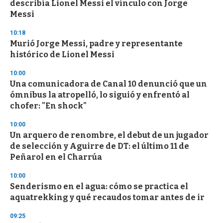
describía Lionel Messi el vínculo con Jorge
f
Messi
3
3
s
10:18
e
Murió Jorge Messi, padre y representante
c
histórico de Lionel Messi
o
n
d
10:00
s
Una comunicadora de Canal 10 denunció que un
ómnibus la atropelló, lo siguió y enfrentó al
chofer: "En shock"
10:00
Un arquero de renombre, el debut de un jugador
de selección y Aguirre de DT: el último 11 de
Peñarol en el Charrúa
10:00
Senderismo en el agua: cómo se practica el
aquatrekking y qué recaudos tomar antes de ir
09:25