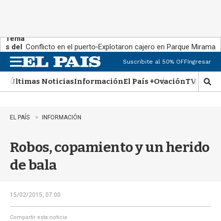
Tema
s del
Conflicto en el puerto
Explotaron cajero en Parque Miramar
día:
Suscribite al 50% OFF
Ingresar
M
e
Últimas Noticias
Información
El País +
Ovación
TV Show
n
M
u
o
s
t
EL PAÍS
INFORMACIÓN
r
a
Robos, copamiento y un herido
r
b
de bala
�
s
q
u
15/02/2015, 07:00
e
d
Compartir esta noticia