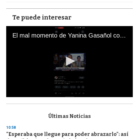
Te puede interesar
El mal momento de Yanina Gasañol con un hincha argentino en "Subrayado"
0
s
e
c
Últimas Noticias
o
n
10:58
d
"Esperaba que llegue para poder abrazarlo": así
s
o