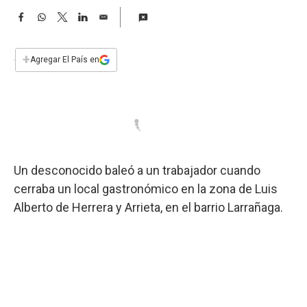
a
F
W
T
L
E
a
h
w
i
m
c
a
i
n
a
e
t
t
k
i
+
Agregar El País en
b
s
t
e
l
o
A
e
d
o
p
r
I
k
p
n
Un desconocido baleó a un trabajador cuando
cerraba un local gastronómico en la zona de Luis
Alberto de Herrera y Arrieta, en el barrio Larrañaga.