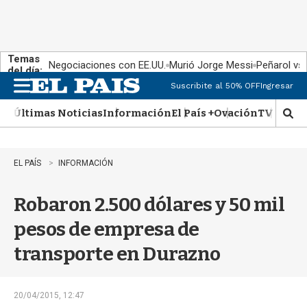
Temas
Negociaciones con EE.UU.
Murió Jorge Messi
Peñarol vs
del día:
Suscribite al 50% OFF
Ingresar
M
e
Últimas Noticias
Información
El País +
Ovación
TV Show
n
M
u
o
s
t
EL PAÍS
INFORMACIÓN
r
a
Robaron 2.500 dólares y 50 mil
r
b
pesos de empresa de
�
s
transporte en Durazno
q
u
e
d
20/04/2015, 12:47