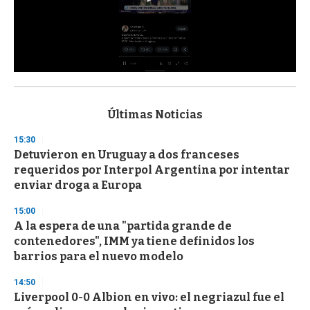
0
s
e
c
Últimas Noticias
o
n
15:30
d
Detuvieron en Uruguay a dos franceses
s
o
requeridos por Interpol Argentina por intentar
f
enviar droga a Europa
3
3
s
15:00
e
A la espera de una "partida grande de
c
contenedores", IMM ya tiene definidos los
o
n
barrios para el nuevo modelo
d
s
14:50
Liverpool 0-0 Albion en vivo: el negriazul fue el