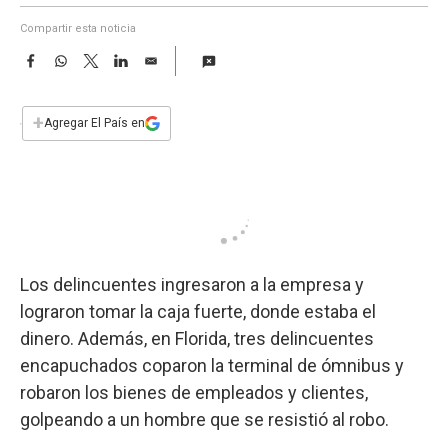
a
Compartir esta noticia
F
W
T
L
E
a
h
w
i
m
c
a
i
n
a
e
t
t
k
i
+
Agregar El País en
b
s
t
e
l
o
A
e
d
o
p
r
I
k
p
n
Los delincuentes ingresaron a la empresa y
lograron tomar la caja fuerte, donde estaba el
dinero. Además, en Florida, tres delincuentes
encapuchados coparon la terminal de ómnibus y
robaron los bienes de empleados y clientes,
golpeando a un hombre que se resistió al robo.