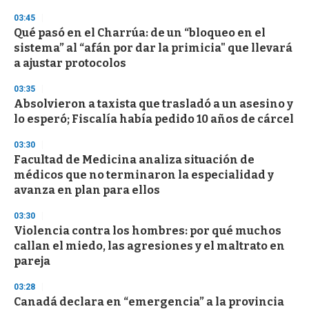
n
03:45
d
Qué pasó en el Charrúa: de un “bloqueo en el
s
o
sistema” al “afán por dar la primicia" que llevará
f
a ajustar protocolos
3
3
s
03:35
e
Absolvieron a taxista que trasladó a un asesino y
c
lo esperó; Fiscalía había pedido 10 años de cárcel
o
n
d
03:30
s
Facultad de Medicina analiza situación de
médicos que no terminaron la especialidad y
avanza en plan para ellos
03:30
Violencia contra los hombres: por qué muchos
callan el miedo, las agresiones y el maltrato en
pareja
03:28
Canadá declara en “emergencia” a la provincia