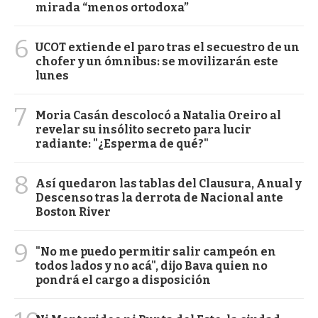
mirada “menos ortodoxa”
6
UCOT extiende el paro tras el secuestro de un
chofer y un ómnibus: se movilizarán este
lunes
7
Moria Casán descolocó a Natalia Oreiro al
revelar su insólito secreto para lucir
radiante: "¿Esperma de qué?"
8
Así quedaron las tablas del Clausura, Anual y
Descenso tras la derrota de Nacional ante
Boston River
9
"No me puedo permitir salir campeón en
todos lados y no acá", dijo Bava quien no
pondrá el cargo a disposición