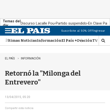
Temas del
Discurso Lacalle Pou
Partido suspendido
En Clave País
día:
Suscribite al 50% OFF
Ingresar
M
e
Últimas Noticias
Información
El País +
Ovación
TV Show
n
M
u
o
s
t
EL PAÍS
INFORMACIÓN
r
a
Retornó la "Milonga del
r
b
Entrevero"
�
s
q
u
13/04/2015, 05:20
e
d
Compartir esta noticia