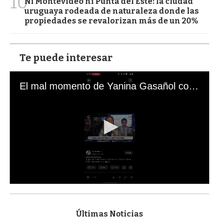
10
Ni Montevideo ni Punta del Este: la ciudad
uruguaya rodeada de naturaleza donde las
propiedades se revalorizan más de un 20%
Te puede interesar
El mal momento de Yanina Gasañol con un hincha argentino en "Subrayado"
0
s
e
c
Últimas Noticias
o