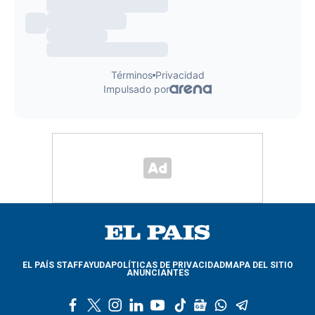
EL PAÍS STAFF
AYUDA
POLÍTICAS DE PRIVACIDAD
MAPA DEL SITIO
ANUNCIANTES
f
t
i
l
y
t
g
w
t