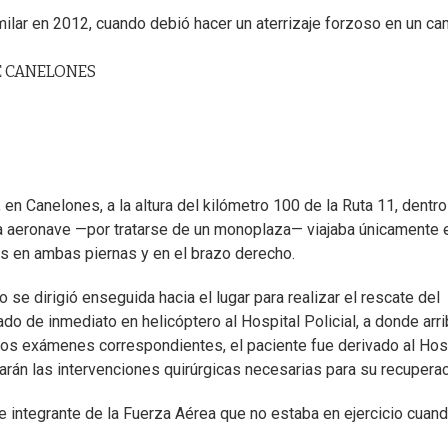
milar en 2012, cuando debió hacer un aterrizaje forzoso en un c
E CANELONES
en Canelones, a la altura del kilómetro 100 de la Ruta 11, dentro
la aeronave —por tratarse de un monoplaza— viajaba únicamente 
ras en ambas piernas y en el brazo derecho.
se dirigió enseguida hacia el lugar para realizar el rescate del
do de inmediato en helicóptero al Hospital Policial, a donde arr
 los exámenes correspondientes, el paciente fue derivado al Hos
arán las intervenciones quirúrgicas necesarias para su recuperac
 e integrante de la Fuerza Aérea que no estaba en ejercicio cuan