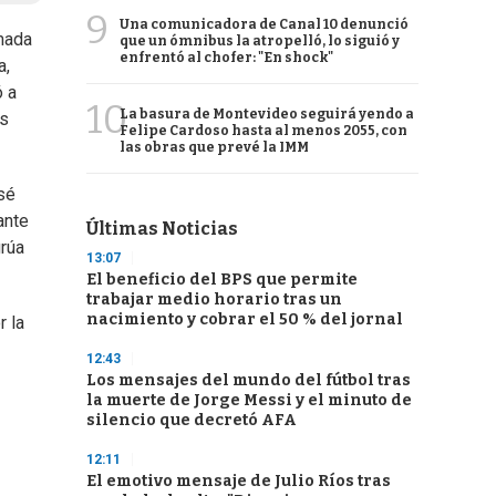
9
Una comunicadora de Canal 10 denunció
rmada
que un ómnibus la atropelló, lo siguió y
enfrentó al chofer: "En shock"
a,
ó a
10
La basura de Montevideo seguirá yendo a
es
Felipe Cardoso hasta al menos 2055, con
las obras que prevé la IMM
sé
ante
Últimas Noticias
grúa
13:07
El beneficio del BPS que permite
trabajar medio horario tras un
nacimiento y cobrar el 50 % del jornal
r la
12:43
Los mensajes del mundo del fútbol tras
la muerte de Jorge Messi y el minuto de
silencio que decretó AFA
12:11
El emotivo mensaje de Julio Ríos tras