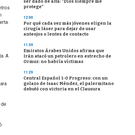
ser dado de alta: "Dios siempre me
protege"
etros
n
12:00
erta.
Por qué cada vez más jóvenes eligen la
cirugía láser para dejar de usar
anteojos o lentes de contacto
11:59
Emiratos Árabes Unidos afirma que
a. A
Irán atacó un petrolero en estrecho de
Ormuz: no habría víctimas
11:29
Central Español 1-0 Progreso: con un
para
golazo de Isaac Méndez, el palermitano
debutó con victoria en el Clausura
a de
ó