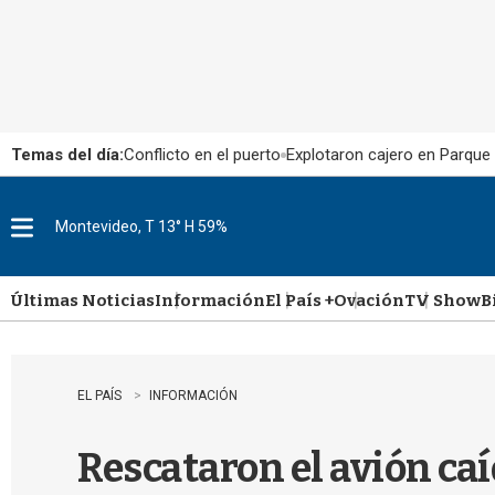
Temas del día:
Conflicto en el puerto
Explotaron cajero en Parque
Montevideo, T 13° H 59%
M
e
n
u
Últimas Noticias
Información
El País +
Ovación
TV Show
B
EL PAÍS
INFORMACIÓN
Rescataron el avión ca