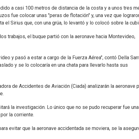
ndido a casi 100 metros de distancia de la costa y a unos tres m
uzos fue colocar unas "peras de flotación" y, una vez que lograro
a el Sirius que, con una grúa, lo levantó y lo colocó sobre la cubi
os trabajos, el buque partió con la aeronave hacia Montevideo,
deo y pasó a estar a cargo de la Fuerza Aérea", contó Della Sant
traslado y se lo colocaría en una chata para llevarlo hasta sus
gadora de Accidentes de Aviación (Ciada) analizarán la aeronave 
e.
ilitará la investigación. Lo único que no se pudo recuperar fue un
por la corriente.
para evitar que la aeronave accidentada se moviera, se la asegur