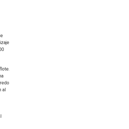
de
izaje
00
lote.
ma
oredo
 al
l