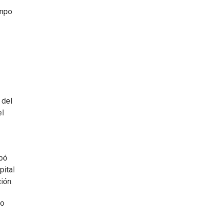
ampo
 del
el
ibó
pital
ión.
do