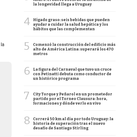
la longevidad llega a Uruguay
4
Hígado graso: seis bebidas que pueden
ayudar a cuidar la salud hepática y los
hábitos que las complementan
5
la
Comenzó la construcción del edificio más
alto de América Latina: superará los 470
metros
6
La figura del Carnaval que tuvo un cruce
con Petinatti debuta como conductor de
un histórico programa
7
City Torque y Peñarol en un prometedor
partido por el Torneo Clausura: hora,
formaciones y dónde verlo en vivo
8
Correrá 50 km al día por todo Uruguay: la
historia de superación tras el nuevo
desafío de Santiago Stirling