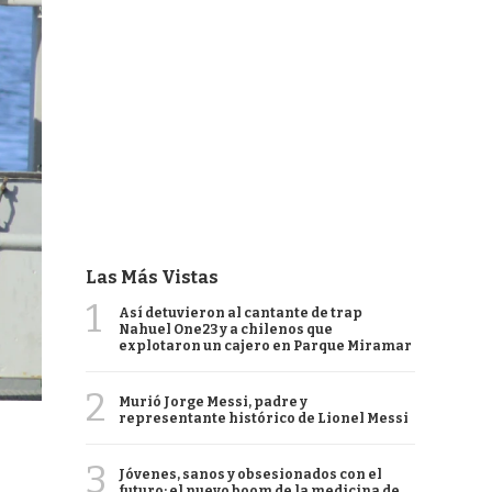
Las Más Vistas
1
Así detuvieron al cantante de trap
Nahuel One23 y a chilenos que
explotaron un cajero en Parque Miramar
2
Murió Jorge Messi, padre y
representante histórico de Lionel Messi
3
Jóvenes, sanos y obsesionados con el
futuro: el nuevo boom de la medicina de