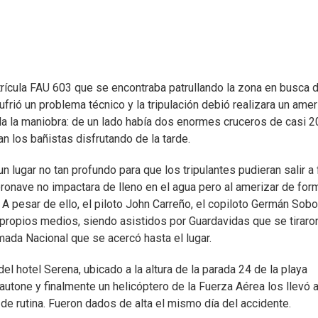
trícula FAU 603 que se encontraba patrullando la zona en busca 
frió un problema técnico y la tripulación debió realizara un amer
lla la maniobra: de un lado había dos enormes cruceros de casi 2
n los bañistas disfrutando de la tarde.
n lugar no tan profundo para que los tripulantes pudieran salir a f
ronave no impactara de lleno en el agua pero al amerizar de for
. A pesar de ello, el piloto John Carreño, el copiloto Germán Sob
propios medios, siendo asistidos por Guardavidas que se tiraron
mada Nacional que se acercó hasta el lugar.
el hotel Serena, ubicado a la altura de la parada 24 de la playa
utone y finalmente un helicóptero de la Fuerza Aérea los llevó a
 de rutina. Fueron dados de alta el mismo día del accidente.