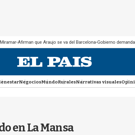
 Miramar
Afirman que Araujo se va del Barcelona
Gobierno demanda
ienestar
Negocios
Mundo
Rurales
Narrativas visuales
Opin
ído en La Mansa