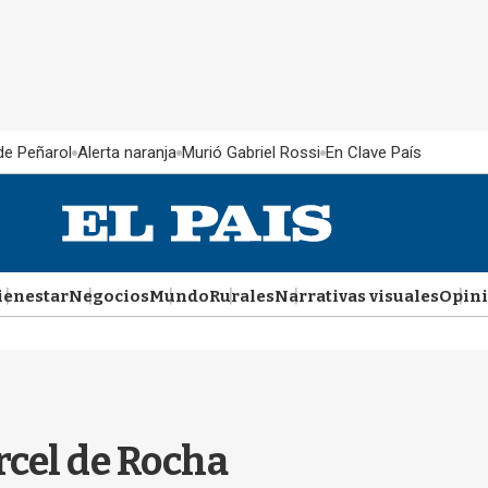
 de Peñarol
Alerta naranja
Murió Gabriel Rossi
En Clave País
ienestar
Negocios
Mundo
Rurales
Narrativas visuales
Opin
rcel de Rocha