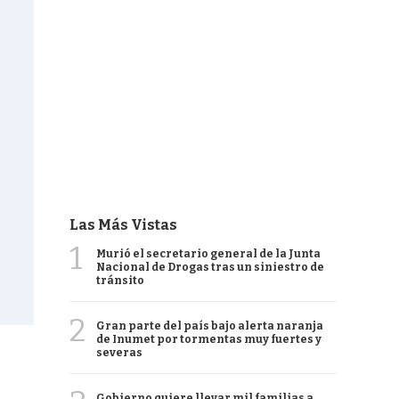
Las Más Vistas
1
Murió el secretario general de la Junta
Nacional de Drogas tras un siniestro de
tránsito
2
Gran parte del país bajo alerta naranja
de Inumet por tormentas muy fuertes y
severas
Gobierno quiere llevar mil familias a