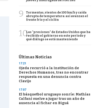
jueves y madrugada del viernes
9
Tormentas, vientos de 100 km/h y caída
abrupta de temperatura: así avanzan el
frente frío y el ciclón
10
Las "presiones" de Estados Unidos que ha
recibido el gobierno en este período y
qué diálogo se está manteniendo
Últimas Noticias
17:21
Ojeda recurrió a la Institución de
Derechos Humanos, tras no encontrar
respuesta en una denuncia contra
Clavijo
17:07
El básquetbol uruguayo sonríe: Mathías
Calfani vuelve a jugar tras un año de
ausencia al fichar en Biguá