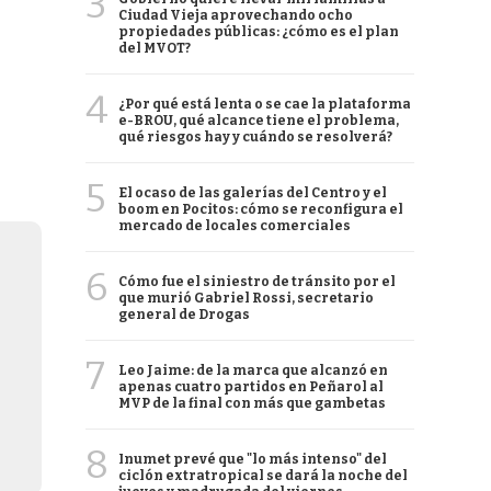
3
Ciudad Vieja aprovechando ocho
propiedades públicas: ¿cómo es el plan
del MVOT?
4
¿Por qué está lenta o se cae la plataforma
e-BROU, qué alcance tiene el problema,
qué riesgos hay y cuándo se resolverá?
5
El ocaso de las galerías del Centro y el
boom en Pocitos: cómo se reconfigura el
mercado de locales comerciales
6
Cómo fue el siniestro de tránsito por el
que murió Gabriel Rossi, secretario
general de Drogas
7
Leo Jaime: de la marca que alcanzó en
apenas cuatro partidos en Peñarol al
MVP de la final con más que gambetas
8
Inumet prevé que "lo más intenso" del
ciclón extratropical se dará la noche del