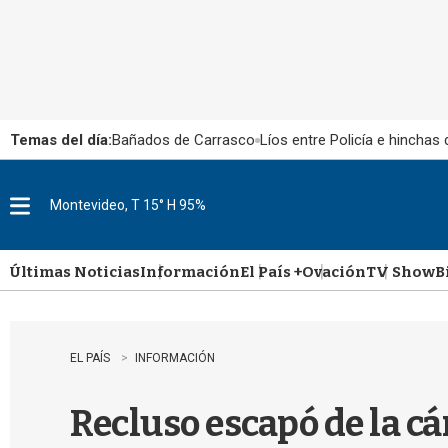
Temas del día:
Bañados de Carrasco
Líos entre Policía e hinchas
Montevideo, T 15° H 95%
M
e
n
u
Últimas Noticias
Información
El País +
Ovación
TV Show
B
EL PAÍS
INFORMACIÓN
Recluso escapó de la cá