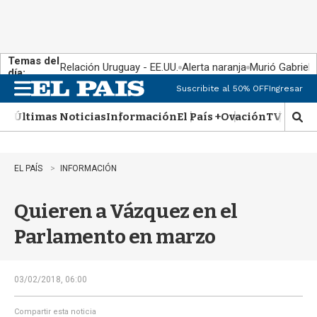
Temas del
Relación Uruguay - EE.UU.
Alerta naranja
Murió Gabriel 
día:
Suscribite al 50% OFF
Ingresar
M
e
Últimas Noticias
Información
El País +
Ovación
TV Show
n
M
u
o
s
t
EL PAÍS
INFORMACIÓN
r
a
Quieren a Vázquez en el
r
b
Parlamento en marzo
�
s
q
u
03/02/2018, 06:00
e
d
Compartir esta noticia