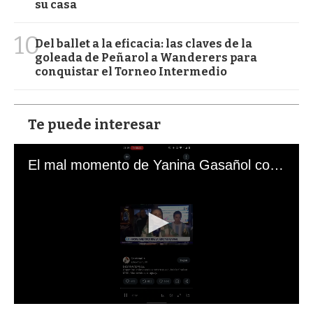
su casa
10
Del ballet a la eficacia: las claves de la
goleada de Peñarol a Wanderers para
conquistar el Torneo Intermedio
Te puede interesar
El mal momento de Yanina Gasañol con un hincha argentino en "Subrayado"
0