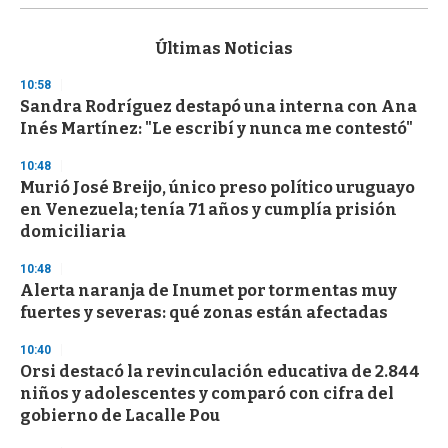
s
e
c
Últimas Noticias
o
n
10:58
d
Sandra Rodríguez destapó una interna con Ana
s
o
Inés Martínez: "Le escribí y nunca me contestó"
f
3
10:48
3
s
Murió José Breijo, único preso político uruguayo
e
en Venezuela; tenía 71 años y cumplía prisión
c
domiciliaria
o
n
d
10:48
s
Alerta naranja de Inumet por tormentas muy
fuertes y severas: qué zonas están afectadas
10:40
Orsi destacó la revinculación educativa de 2.844
niños y adolescentes y comparó con cifra del
gobierno de Lacalle Pou