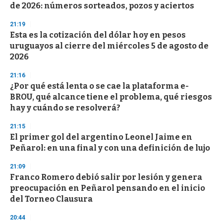
o
de 2026: números sorteados, pozos y aciertos
f
3
21:19
3
s
Esta es la cotización del dólar hoy en pesos
e
uruguayos al cierre del miércoles 5 de agosto de
c
2026
o
n
d
21:16
s
¿Por qué está lenta o se cae la plataforma e-
BROU, qué alcance tiene el problema, qué riesgos
hay y cuándo se resolverá?
21:15
El primer gol del argentino Leonel Jaime en
Peñarol: en una final y con una definición de lujo
21:09
Franco Romero debió salir por lesión y genera
preocupación en Peñarol pensando en el inicio
del Torneo Clausura
20:44