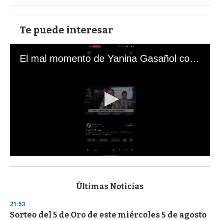
Te puede interesar
El mal momento de Yanina Gasañol con un hincha argentino en "Subrayado"
0
s
e
c
Últimas Noticias
o
n
21:53
d
Sorteo del 5 de Oro de este miércoles 5 de agosto
s