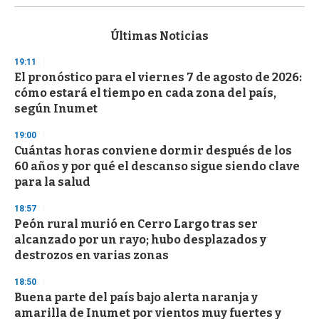
s
e
c
Últimas Noticias
o
n
19:11
d
El pronóstico para el viernes 7 de agosto de 2026:
s
o
cómo estará el tiempo en cada zona del país,
f
según Inumet
3
3
s
19:00
e
Cuántas horas conviene dormir después de los
c
60 años y por qué el descanso sigue siendo clave
o
n
para la salud
d
s
18:57
Peón rural murió en Cerro Largo tras ser
alcanzado por un rayo; hubo desplazados y
destrozos en varias zonas
18:50
Buena parte del país bajo alerta naranja y
amarilla de Inumet por vientos muy fuertes y