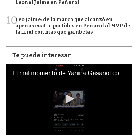
Leonel Jaime en Peñarol
10
Leo Jaime: de la marca que alcanzó en
apenas cuatro partidos en Peñarol al MVP de
la final con más que gambetas
Te puede interesar
El mal momento de Yanina Gasañol con un hincha argentino en "Subrayado"
0