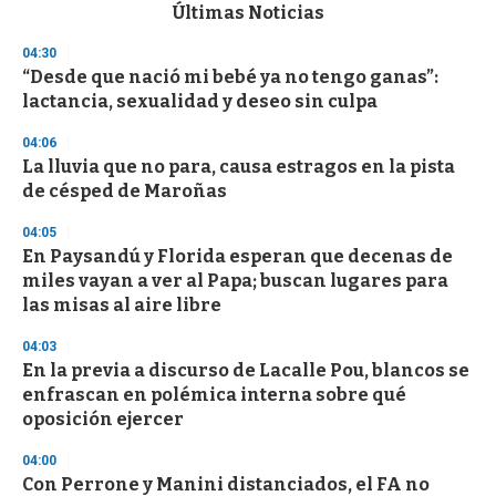
c
Últimas Noticias
o
n
04:30
d
“Desde que nació mi bebé ya no tengo ganas”:
s
o
lactancia, sexualidad y deseo sin culpa
f
3
04:06
3
s
La lluvia que no para, causa estragos en la pista
e
de césped de Maroñas
c
o
04:05
n
d
En Paysandú y Florida esperan que decenas de
s
miles vayan a ver al Papa; buscan lugares para
las misas al aire libre
04:03
En la previa a discurso de Lacalle Pou, blancos se
enfrascan en polémica interna sobre qué
oposición ejercer
04:00
Con Perrone y Manini distanciados, el FA no