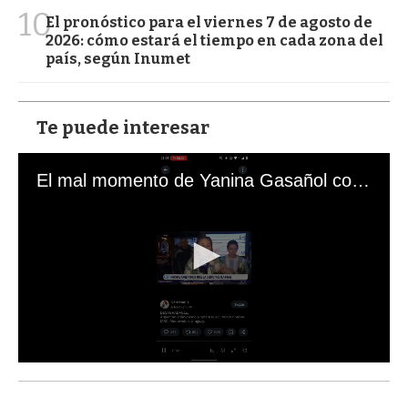
10
El pronóstico para el viernes 7 de agosto de
2026: cómo estará el tiempo en cada zona del
país, según Inumet
Te puede interesar
El mal momento de Yanina Gasañol con un hincha argentino en "Subrayado"
0
s
e