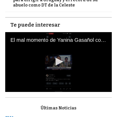
abuelo como DT de la Celeste
Te puede interesar
El mal momento de Yanina Gasañol con un hincha argentino en "Subrayado"
0
s
e
c
Últimas Noticias
o
n