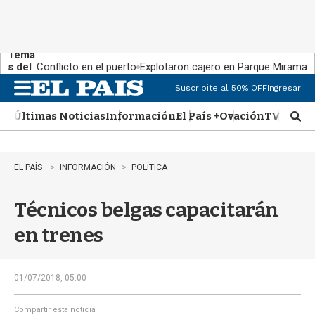
Tema
s del
Conflicto en el puerto
Explotaron cajero en Parque Miramar
día:
Suscribite al 50% OFF
Ingresar
M
e
Últimas Noticias
Información
El País +
Ovación
TV Show
n
M
u
o
s
t
EL PAÍS
INFORMACIÓN
POLÍTICA
r
a
Técnicos belgas capacitarán
r
b
en trenes
�
s
q
u
01/07/2018, 05:00
e
d
Compartir esta noticia