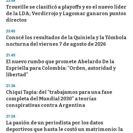
23:54
d
Trouville se clasificó a playoffs y es el nuevo líder
s
o
de la LDA; Verdirrojo y Lagomar ganaron puntos
f
directos
3
3
s
23:45
e
Conocé los resultados de la Quiniela y la Tómbola
c
nocturna del viernes 7 de agosto de 2026
o
n
d
21:45
s
El nuevo rumbo que promete Abelardo De la
Espriella para Colombia: "Orden, autoridad y
libertad"
21:26
Chiqui Tapia: del "trabajamos para una fase
completa del Mundial 2030" a teorías
conspirativas contra Argentina
21:24
La pasión de un periodista por los datos
deportivos que hasta le costó un matrimonio: la