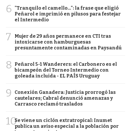
6
"Tranquilo el camello...": la frase que eligió
Peñarol e imprimió en pilusos para festejar
el Intermedio
7
Mujer de 29 años permanece en CTI tras
intoxicarse con hamburguesas
presuntamente contaminadas en Paysandú
8
Peñarol 5-1 Wanderers: el Carbonero es el
bicampeón del Torneo Intermedio con
goleada incluida - EL PAÍS Uruguay
9
Conexión Ganadera: Justicia prorrogó las
cautelares; Cabral denunció amenazas y
Carrasco reclamó traslados
10
Se viene un ciclón extratropical: Inumet
publica un aviso especial a la población por