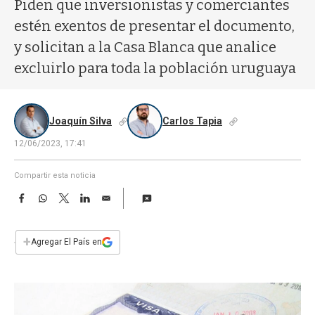
a
Piden que inversionistas y comerciantes
estén exentos de presentar el documento,
y solicitan a la Casa Blanca que analice
excluirlo para toda la población uruguaya
Joaquín Silva
Carlos Tapia
12/06/2023, 17:41
Compartir esta noticia
F
W
T
L
E
a
h
w
i
m
c
a
i
n
a
e
t
t
k
i
+
Agregar El País en
b
s
t
e
l
o
A
e
d
o
p
r
I
k
p
n