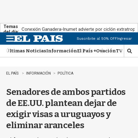
Temas
Conexión Ganadera
Inumet advierte por ciclón extratropi
del día:
Suscribite al 50% OFF
Ingresar
M
e
Últimas Noticias
Información
El País +
Ovación
TV Show
n
M
u
o
s
t
EL PAÍS
INFORMACIÓN
POLÍTICA
r
a
Senadores de ambos partidos
r
b
de EE.UU. plantean dejar de
�
s
exigir visas a uruguayos y
q
u
eliminar aranceles
e
d