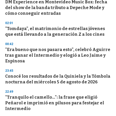
DM Experience en Montevideo Music Box: fecha
s
o
del show de la banda tributo a Depeche Mode y
f
cómo conseguir entradas
3
3
s
02:01
e
"Tomdaya", el matrimonio de estrellas jóvenes
c
que está llevando a la generación Z a los cines
o
n
d
00:42
s
"Era bueno que nos pasara esto", celebró Aguirre
tras ganar el Intermedio y elogió a Leo Jaime y
Espinosa
23:45
Conocé los resultados de la Quiniela y la Tómbola
nocturna del miércoles 5 de agosto de 2026
22:49
"Tranquilo el camello...": la frase que eligió
Peñarol e imprimió en pilusos para festejar el
Intermedio