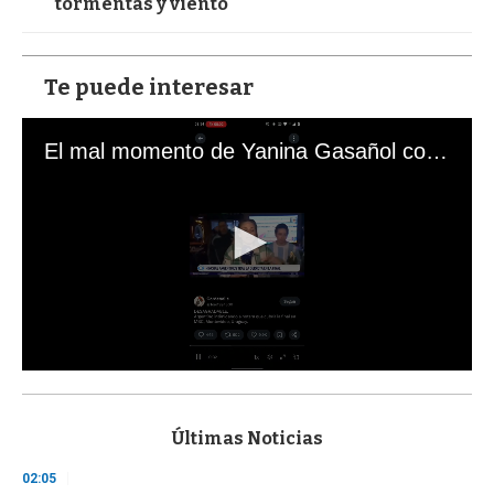
tormentas y viento
Te puede interesar
El mal momento de Yanina Gasañol con un hincha argentino en "Subrayado"
0
s
e
c
Últimas Noticias
o
n
02:05
d