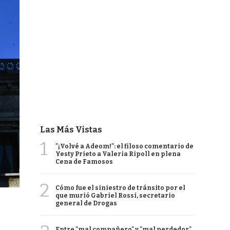
Las Más Vistas
1
"¡Volvé a Adeom!": el filoso comentario de
Yesty Prieto a Valeria Ripoll en plena
Cena de Famosos
2
Cómo fue el siniestro de tránsito por el
que murió Gabriel Rossi, secretario
general de Drogas
Entre "mal compañero" y "mal perdedor",