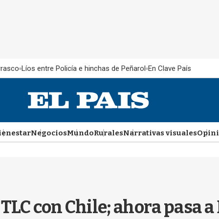
rrasco
Líos entre Policía e hinchas de Peñarol
En Clave País
ienestar
Negocios
Mundo
Rurales
Narrativas visuales
Opin
 TLC con Chile; ahora pasa 