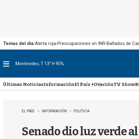
Temas del día:
Alerta roja
Preocupaciones en INR
Bañados de Ca
Montevideo, T 13° H 95%
M
e
n
u
Últimas Noticias
Información
El País +
Ovación
TV Show
B
EL PAÍS
INFORMACIÓN
POLÍTICA
Senado dio luz verde al