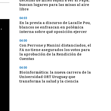
decenas de miles vayan a ver al Papa;
buscan lugares para las misas al aire
libre
04:03
En la previa a discurso de Lacalle Pou,
cha argentino en "Subrayado"
blancos se enfrascan en polémica
interna sobre qué oposición ejercer
04:00
Con Perrone y Manini distanciados, el
FA no tiene asegurados los votos para
la aprobación de la Rendición de
Cuentas
04:00
Bioinformática: la nueva carrera de la
Universidad ORT Uruguay que
transforma la salud y la ciencia