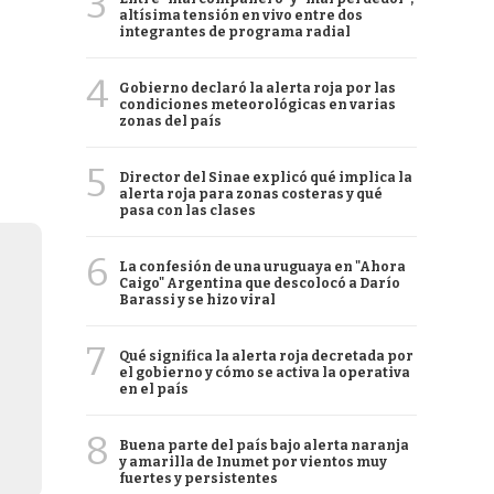
3
altísima tensión en vivo entre dos
integrantes de programa radial
4
Gobierno declaró la alerta roja por las
condiciones meteorológicas en varias
zonas del país
5
Director del Sinae explicó qué implica la
alerta roja para zonas costeras y qué
pasa con las clases
6
La confesión de una uruguaya en "Ahora
Caigo" Argentina que descolocó a Darío
Barassi y se hizo viral
7
Qué significa la alerta roja decretada por
el gobierno y cómo se activa la operativa
en el país
8
Buena parte del país bajo alerta naranja
y amarilla de Inumet por vientos muy
fuertes y persistentes