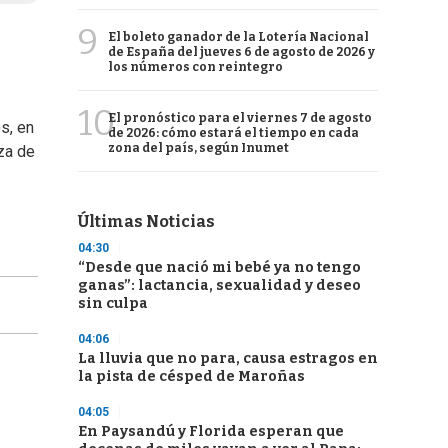
9
El boleto ganador de la Lotería Nacional
de España del jueves 6 de agosto de 2026 y
los números con reintegro
10
El pronóstico para el viernes 7 de agosto
s, en
de 2026: cómo estará el tiempo en cada
zona del país, según Inumet
za de
Últimas Noticias
04:30
“Desde que nació mi bebé ya no tengo
ganas”: lactancia, sexualidad y deseo
sin culpa
04:06
La lluvia que no para, causa estragos en
la pista de césped de Maroñas
04:05
En Paysandú y Florida esperan que