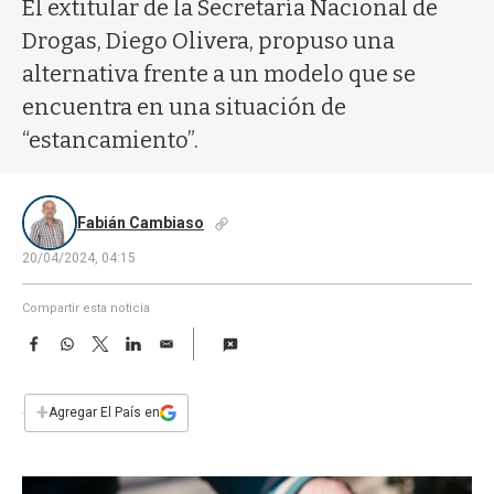
a
El extitular de la Secretaría Nacional de
Drogas, Diego Olivera, propuso una
alternativa frente a un modelo que se
encuentra en una situación de
“estancamiento”.
Fabián Cambiaso
20/04/2024, 04:15
Compartir esta noticia
F
W
T
L
E
a
h
w
i
m
c
a
i
n
a
e
t
t
k
i
+
Agregar El País en
b
s
t
e
l
o
A
e
d
o
p
r
I
k
p
n