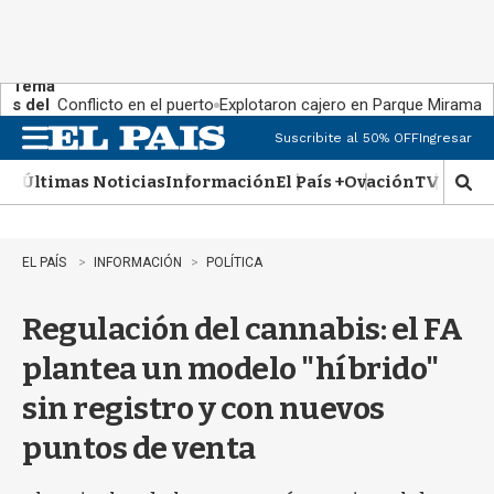
Tema
s del
Conflicto en el puerto
Explotaron cajero en Parque Miramar
día:
Suscribite al 50% OFF
Ingresar
M
e
Últimas Noticias
Información
El País +
Ovación
TV Show
n
M
u
o
s
t
EL PAÍS
INFORMACIÓN
POLÍTICA
r
a
Regulación del cannabis: el FA
r
b
plantea un modelo "híbrido"
�
s
sin registro y con nuevos
q
u
puntos de venta
e
d