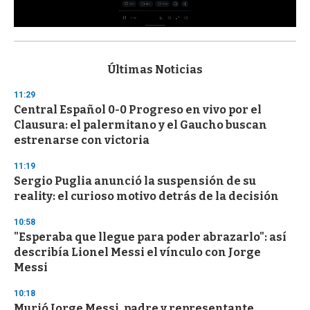
0
s
e
c
Últimas Noticias
o
n
11:29
d
Central Español 0-0 Progreso en vivo por el
s
o
Clausura: el palermitano y el Gaucho buscan
f
estrenarse con victoria
3
3
s
11:19
e
Sergio Puglia anunció la suspensión de su
c
reality: el curioso motivo detrás de la decisión
o
n
d
10:58
s
"Esperaba que llegue para poder abrazarlo": así
describía Lionel Messi el vínculo con Jorge
Messi
10:18
Murió Jorge Messi, padre y representante