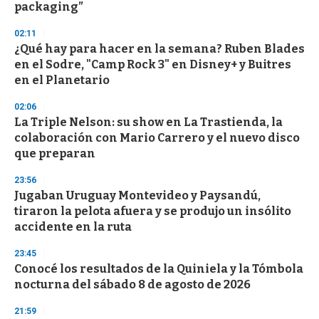
packaging”
3
3
s
02:11
e
¿Qué hay para hacer en la semana? Ruben Blades
c
en el Sodre, "Camp Rock 3" en Disney+ y Buitres
o
n
en el Planetario
d
s
02:06
La Triple Nelson: su show en La Trastienda, la
colaboración con Mario Carrero y el nuevo disco
que preparan
23:56
Jugaban Uruguay Montevideo y Paysandú,
tiraron la pelota afuera y se produjo un insólito
accidente en la ruta
23:45
Conocé los resultados de la Quiniela y la Tómbola
nocturna del sábado 8 de agosto de 2026
21:59