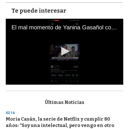
Te puede interesar
El mal momento de Yanina Gasañol con un hincha argentino en "Subrayado"
0
s
e
c
Últimas Noticias
o
n
02:14
d
Moria Casán, la serie de Netflix y cumplir 80
s
o
años: “Soy una intelectual, pero vengo en otro
f