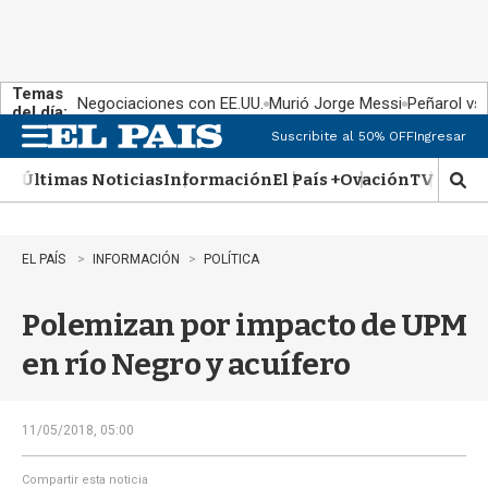
Temas
Negociaciones con EE.UU.
Murió Jorge Messi
Peñarol vs
del día:
Suscribite al 50% OFF
Ingresar
M
e
Últimas Noticias
Información
El País +
Ovación
TV Show
n
M
u
o
s
t
EL PAÍS
INFORMACIÓN
POLÍTICA
r
a
Polemizan por impacto de UPM
r
b
en río Negro y acuífero
�
s
q
u
11/05/2018, 05:00
e
d
Compartir esta noticia