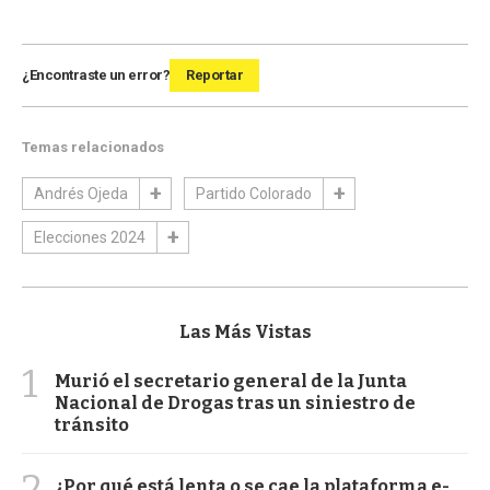
¿Encontraste un error?
Reportar
Temas relacionados
Andrés Ojeda
Partido Colorado
Elecciones 2024
Las Más Vistas
1
Murió el secretario general de la Junta
Nacional de Drogas tras un siniestro de
tránsito
2
¿Por qué está lenta o se cae la plataforma e-