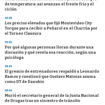
c
de temperatura: así avanzan el frente frío y el
o
n
ciclón
d
s
09:08
Los precios elevados que fijó Montevideo City
Torque para recibir a Peñarol en el Charrúa por
el Torneo Clausura
09:00
Por qué algunas personas lloran durante una
discusión y qué revela esa reacción, según una
psicóloga
08:49
El gremio de entrenadores respaldó a Leonardo
Ramos y cuestionó que Gustavo Matosas asuma
como DT de Danubio
08:44
Murió el secretario general de la Junta Nacional
de Drogas tras un siniestro de tránsito