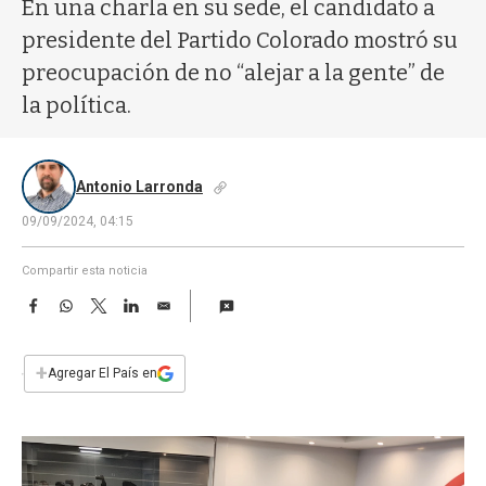
a
En una charla en su sede, el candidato a
presidente del Partido Colorado mostró su
preocupación de no “alejar a la gente” de
la política.
Antonio Larronda
09/09/2024, 04:15
Compartir esta noticia
F
W
T
L
E
a
h
w
i
m
c
a
i
n
a
e
t
t
k
i
+
Agregar El País en
b
s
t
e
l
o
A
e
d
o
p
r
I
k
p
n