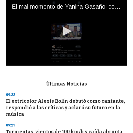
El mal momento de Yanina Gasañol con un hincha argentino en "Subrayado"
0
s
e
c
Últimas Noticias
o
n
09:22
d
El extricolor Alexis Rolín debutó como cantante,
s
o
respondió a las críticas y aclaró su futuro en la
f
música
3
3
s
09:21
e
Tormentas, vientos de 100 km/h y caída abrupta