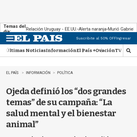
Temas del
Relación Uruguay - EE.UU.
Alerta naranja
Murió Gabriel 
día:
Suscribite al 50% OFF
Ingresar
M
e
Últimas Noticias
Información
El País +
Ovación
TV Show
n
M
u
o
s
t
EL PAÍS
INFORMACIÓN
POLÍTICA
r
a
Ojeda definió los “dos grandes
r
b
temas” de su campaña: “La
�
s
salud mental y el bienestar
q
u
animal”
e
d