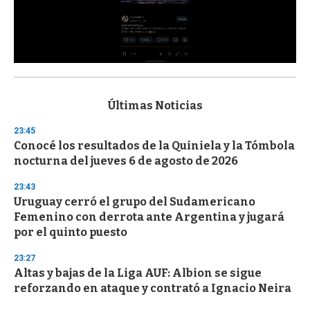
0
s
e
c
Últimas Noticias
o
n
23:45
d
Conocé los resultados de la Quiniela y la Tómbola
s
o
nocturna del jueves 6 de agosto de 2026
f
3
23:43
3
s
Uruguay cerró el grupo del Sudamericano
e
Femenino con derrota ante Argentina y jugará
c
por el quinto puesto
o
n
d
23:27
s
Altas y bajas de la Liga AUF: Albion se sigue
reforzando en ataque y contrató a Ignacio Neira