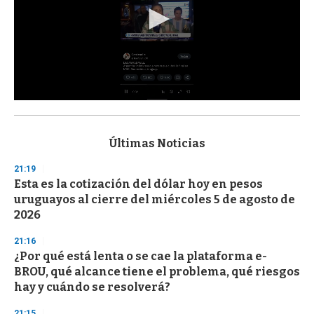
0
s
e
c
Últimas Noticias
o
n
21:19
d
Esta es la cotización del dólar hoy en pesos
s
o
uruguayos al cierre del miércoles 5 de agosto de
f
2026
3
3
s
21:16
e
¿Por qué está lenta o se cae la plataforma e-
c
BROU, qué alcance tiene el problema, qué riesgos
o
n
hay y cuándo se resolverá?
d
s
21:15