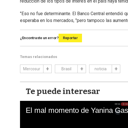
reducción de los tipos de interés en el país haya tenid
"Eso no fue determinante. El Banco Central entendió q
esperaba en los mercados, "pero tampoco las aumentó
¿Encontraste un error?
Reportar
Temas relacionados
Mercosur
Brasil
noticia
Te puede interesar