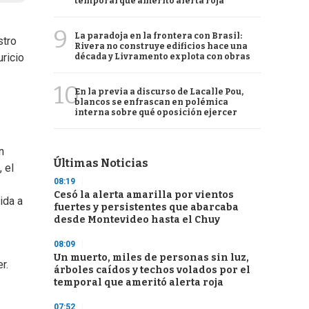
temporal que ameritó alerta roja
9
La paradoja en la frontera con Brasil:
stro
Rivera no construye edificios hace una
ricio
década y Livramento explota con obras
10
En la previa a discurso de Lacalle Pou,
blancos se enfrascan en polémica
interna sobre qué oposición ejercer
n
Últimas Noticias
 el
08:19
Cesó la alerta amarilla por vientos
ida a
fuertes y persistentes que abarcaba
desde Montevideo hasta el Chuy
08:09
Un muerto, miles de personas sin luz,
r.
árboles caídos y techos volados por el
temporal que ameritó alerta roja
07:52