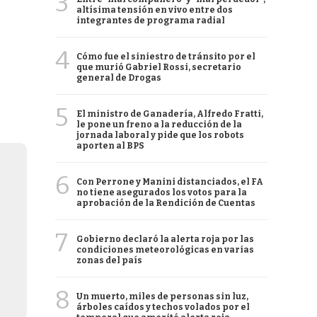
3
altísima tensión en vivo entre dos
integrantes de programa radial
4
Cómo fue el siniestro de tránsito por el
que murió Gabriel Rossi, secretario
general de Drogas
5
El ministro de Ganadería, Alfredo Fratti,
le pone un freno a la reducción de la
jornada laboral y pide que los robots
aporten al BPS
6
Con Perrone y Manini distanciados, el FA
no tiene asegurados los votos para la
aprobación de la Rendición de Cuentas
7
Gobierno declaró la alerta roja por las
condiciones meteorológicas en varias
zonas del país
8
Un muerto, miles de personas sin luz,
árboles caídos y techos volados por el