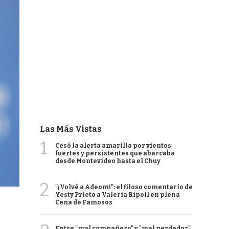
Las Más Vistas
1
Cesó la alerta amarilla por vientos
fuertes y persistentes que abarcaba
desde Montevideo hasta el Chuy
2
"¡Volvé a Adeom!": el filoso comentario de
Yesty Prieto a Valeria Ripoll en plena
Cena de Famosos
Entre "mal compañero" y "mal perdedor",