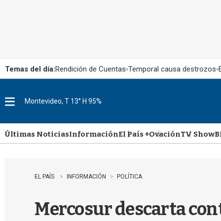
Temas del día:
Rendición de Cuentas
Temporal causa destrozos
Montevideo, T 13° H 95%
M
e
n
u
Últimas Noticias
Información
El País +
Ovación
TV Show
B
EL PAÍS
INFORMACIÓN
POLÍTICA
Mercosur descarta con