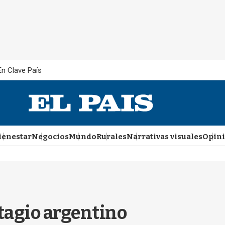
En Clave País
ienestar
Negocios
Mundo
Rurales
Narrativas visuales
Opin
tagio argentino