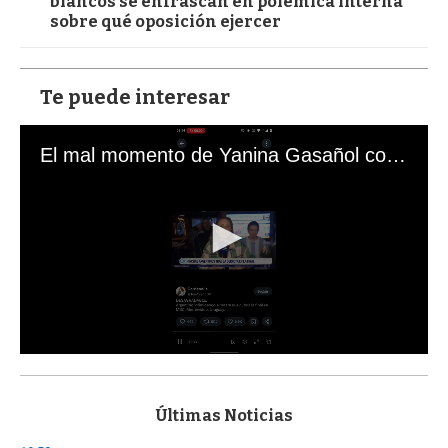
blancos se enfrascan en polémica interna
sobre qué oposición ejercer
Te puede interesar
El mal momento de Yanina Gasañol con un hincha argentino en "Subrayado"
0
s
e
c
Últimas Noticias
o
n