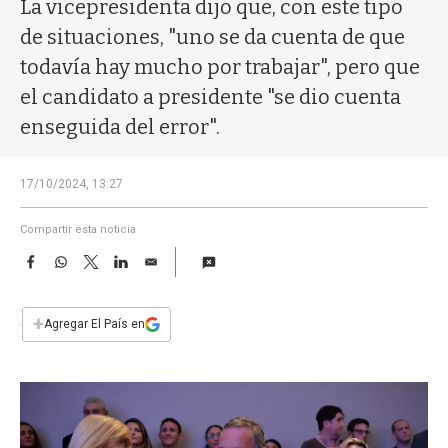
a
La vicepresidenta dijo que, con este tipo
de situaciones, "uno se da cuenta de que
todavía hay mucho por trabajar", pero que
el candidato a presidente "se dio cuenta
enseguida del error".
17/10/2024, 13:27
Compartir esta noticia
F
W
T
L
E
a
h
w
i
m
c
a
i
n
a
e
t
t
k
i
+
Agregar El País en
b
s
t
e
l
o
A
e
d
o
p
r
I
k
p
n