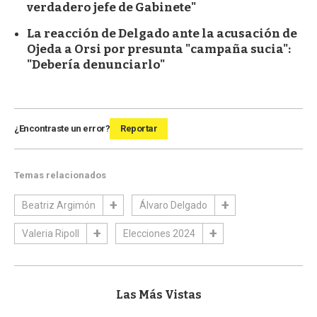
verdadero jefe de Gabinete"
La reacción de Delgado ante la acusación de
Ojeda a Orsi por presunta "campaña sucia":
"Debería denunciarlo"
¿Encontraste un error?
Reportar
Temas relacionados
Beatriz Argimón
Álvaro Delgado
Valeria Ripoll
Elecciones 2024
Las Más Vistas