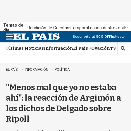
Temas del
Rendición de Cuentas
Temporal causa destrozos
En 
día:
Suscribite al 50% OFF
Ingresar
M
e
Últimas Noticias
Información
El País +
Ovación
TV Show
n
M
u
o
s
t
EL PAÍS
INFORMACIÓN
POLÍTICA
r
a
"Menos mal que yo no estaba
r
b
ahí": la reacción de Argimón a
�
s
los dichos de Delgado sobre
q
u
Ripoll
e
d