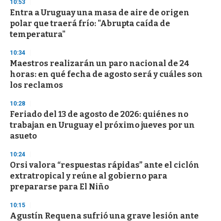
10:53
d
Entra a Uruguay una masa de aire de origen
s
o
polar que traerá frío: "Abrupta caída de
f
temperatura"
3
3
s
10:34
e
Maestros realizarán un paro nacional de 24
c
horas: en qué fecha de agosto será y cuáles son
o
n
los reclamos
d
s
10:28
Feriado del 13 de agosto de 2026: quiénes no
trabajan en Uruguay el próximo jueves por un
asueto
10:24
Orsi valora “respuestas rápidas” ante el ciclón
extratropical y reúne al gobierno para
prepararse para El Niño
10:15
Agustín Requena sufrió una grave lesión ante