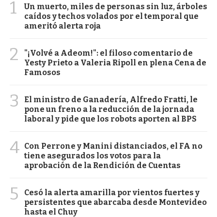
1
Un muerto, miles de personas sin luz, árboles
caídos y techos volados por el temporal que
ameritó alerta roja
2
"¡Volvé a Adeom!": el filoso comentario de
Yesty Prieto a Valeria Ripoll en plena Cena de
Famosos
3
El ministro de Ganadería, Alfredo Fratti, le
pone un freno a la reducción de la jornada
laboral y pide que los robots aporten al BPS
4
Con Perrone y Manini distanciados, el FA no
tiene asegurados los votos para la
aprobación de la Rendición de Cuentas
5
Cesó la alerta amarilla por vientos fuertes y
persistentes que abarcaba desde Montevideo
hasta el Chuy