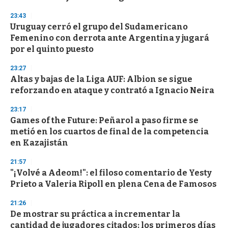
f
3
23:43
3
s
Uruguay cerró el grupo del Sudamericano
e
Femenino con derrota ante Argentina y jugará
c
por el quinto puesto
o
n
d
23:27
s
Altas y bajas de la Liga AUF: Albion se sigue
reforzando en ataque y contrató a Ignacio Neira
23:17
Games of the Future: Peñarol a paso firme se
metió en los cuartos de final de la competencia
en Kazajistán
21:57
"¡Volvé a Adeom!": el filoso comentario de Yesty
Prieto a Valeria Ripoll en plena Cena de Famosos
21:26
De mostrar su práctica a incrementar la
cantidad de jugadores citados: los primeros días