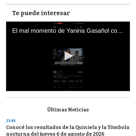
Te puede interesar
El mal momento de Yanina Gasañol con un hincha argentino en "Subrayado"
0
s
e
c
Últimas Noticias
o
n
23:45
d
Conocé los resultados de la Quiniela y la Tómbola
s
o
nocturna del jueves 6 de agosto de 2026