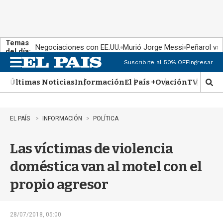
Temas
Negociaciones con EE.UU.
Murió Jorge Messi
Peñarol vs
del día:
Suscribite al 50% OFF
Ingresar
M
e
Últimas Noticias
Información
El País +
Ovación
TV Show
n
M
u
o
s
t
EL PAÍS
INFORMACIÓN
POLÍTICA
r
a
Las víctimas de violencia
r
b
doméstica van al motel con el
�
s
propio agresor
q
u
e
d
28/07/2018, 05:00