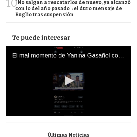
10
"No salgan a rescatarlos de nuevo, ya alcanzó
con lo del año pasado": el duro mensaje de
Ruglio tras suspensión
Te puede interesar
El mal momento de Yanina Gasañol con un hincha argentino en "Subrayado"
0
s
e
c
Últimas Noticias