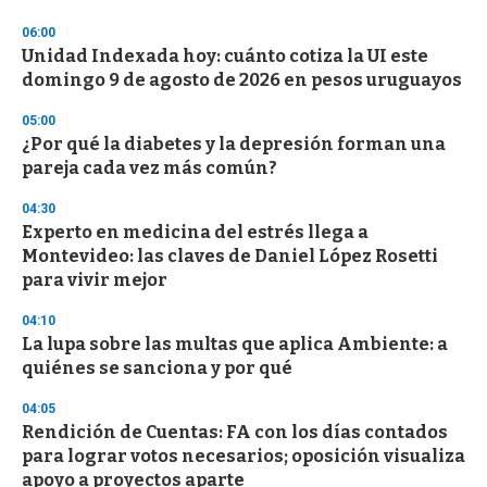
o
n
06:00
d
Unidad Indexada hoy: cuánto cotiza la UI este
s
o
domingo 9 de agosto de 2026 en pesos uruguayos
f
3
05:00
3
s
¿Por qué la diabetes y la depresión forman una
e
pareja cada vez más común?
c
o
04:30
n
d
Experto en medicina del estrés llega a
s
Montevideo: las claves de Daniel López Rosetti
para vivir mejor
04:10
La lupa sobre las multas que aplica Ambiente: a
quiénes se sanciona y por qué
04:05
Rendición de Cuentas: FA con los días contados
para lograr votos necesarios; oposición visualiza
apoyo a proyectos aparte