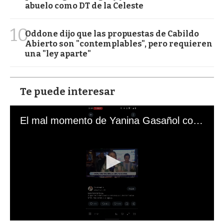
abuelo como DT de la Celeste
10
Oddone dijo que las propuestas de Cabildo
Abierto son "contemplables", pero requieren
una "ley aparte"
Te puede interesar
El mal momento de Yanina Gasañol con un hincha argentino en "Subrayado"
0