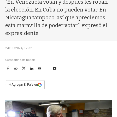
a
"En Venezuela votan y después les roban
la elección. En Cuba no pueden votar. En
Nicaragua tampoco, así que apreciemos
esta maravilla de poder votar", expresó el
expresidente.
24/11/2024, 17:52
Compartir esta noticia
F
W
T
L
E
a
h
w
i
m
c
a
i
n
a
e
t
t
k
i
+
Agregar El País en
b
s
t
e
l
o
A
e
d
o
p
r
I
k
p
n