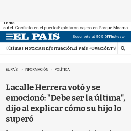
Tema
s del
Conflicto en el puerto
Explotaron cajero en Parque Miramar
día:
Suscribite al 50% OFF
Ingresar
M
e
Últimas Noticias
Información
El País +
Ovación
TV Show
n
M
u
o
s
t
EL PAÍS
INFORMACIÓN
POLÍTICA
r
a
Lacalle Herrera votó y se
r
b
emocionó: "Debe ser la última",
�
s
dijo al explicar cómo su hijo lo
q
u
superó
e
d