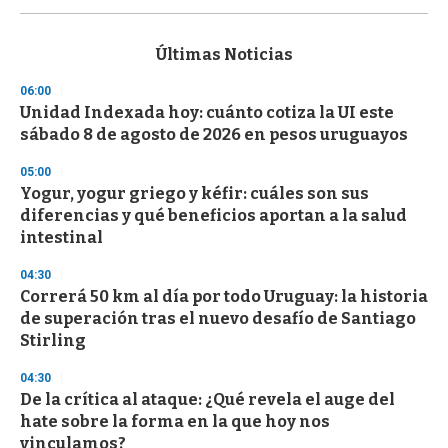
s
e
c
Últimas Noticias
o
n
06:00
d
Unidad Indexada hoy: cuánto cotiza la UI este
s
o
sábado 8 de agosto de 2026 en pesos uruguayos
f
3
05:00
3
s
Yogur, yogur griego y kéfir: cuáles son sus
e
diferencias y qué beneficios aportan a la salud
c
intestinal
o
n
d
04:30
s
Correrá 50 km al día por todo Uruguay: la historia
de superación tras el nuevo desafío de Santiago
Stirling
04:30
De la crítica al ataque: ¿Qué revela el auge del
hate sobre la forma en la que hoy nos
vinculamos?