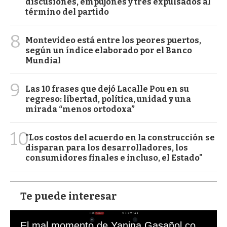
discusiones, empujones y tres expulsados al
término del partido
8
Montevideo está entre los peores puertos,
según un índice elaborado por el Banco
Mundial
9
Las 10 frases que dejó Lacalle Pou en su
regreso: libertad, política, unidad y una
mirada “menos ortodoxa”
10
"Los costos del acuerdo en la construcción se
disparan para los desarrolladores, los
consumidores finales e incluso, el Estado"
Te puede interesar
El mal momento de Yanina Gasañol con un hincha argentino en "Subrayado"