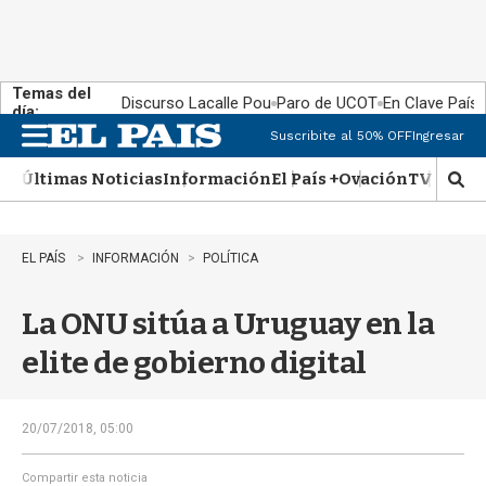
Temas del
Discurso Lacalle Pou
Paro de UCOT
En Clave País
día:
Suscribite al 50% OFF
Ingresar
M
e
Últimas Noticias
Información
El País +
Ovación
TV Show
n
M
u
o
s
t
EL PAÍS
INFORMACIÓN
POLÍTICA
r
a
La ONU sitúa a Uruguay en la
r
b
elite de gobierno digital
�
s
q
u
20/07/2018, 05:00
e
d
Compartir esta noticia