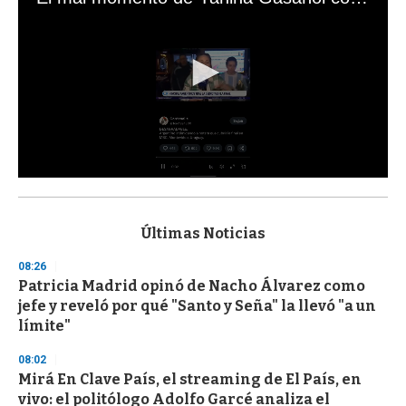
0
s
e
c
Últimas Noticias
o
n
08:26
d
Patricia Madrid opinó de Nacho Álvarez como
s
o
jefe y reveló por qué "Santo y Seña" la llevó "a un
f
límite"
3
3
s
08:02
e
Mirá En Clave País, el streaming de El País, en
c
vivo: el politólogo Adolfo Garcé analiza el
o