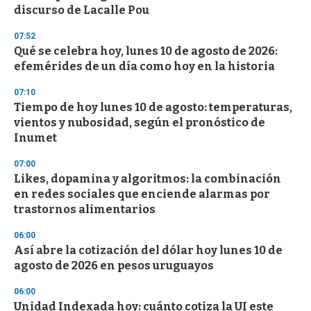
n
discurso de Lacalle Pou
d
s
07:52
Qué se celebra hoy, lunes 10 de agosto de 2026:
efemérides de un día como hoy en la historia
07:10
Tiempo de hoy lunes 10 de agosto: temperaturas,
vientos y nubosidad, según el pronóstico de
Inumet
07:00
Likes, dopamina y algoritmos: la combinación
en redes sociales que enciende alarmas por
trastornos alimentarios
06:00
Así abre la cotización del dólar hoy lunes 10 de
agosto de 2026 en pesos uruguayos
06:00
Unidad Indexada hoy: cuánto cotiza la UI este